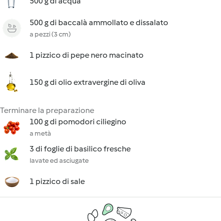
500 g di acqua
500 g di baccalà ammollato e dissalato
a pezzi (3 cm)
1 pizzico di pepe nero macinato
150 g di olio extravergine di oliva
Terminare la preparazione
100 g di pomodori ciliegino
a metà
3 di foglie di basilico fresche
lavate ed asciugate
1 pizzico di sale