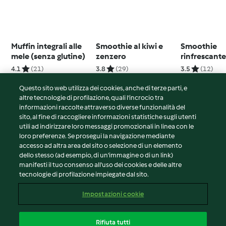
Muffin integrali alle
Smoothie al kiwi e
Smoothie
mele (senza glutine)
zenzero
rinfrescante
cetriolo
4.1
(21)
3.8
(29)
3.5
(12)
Questo sito web utilizza dei cookies, anche di terze parti, e
altre tecnologie di profilazione, quali l’incrocio tra
informazioni raccolte attraverso diverse funzionalità del
sito, al fine di raccogliere informazioni statistiche sugli utenti
© Copyright 2026
utili ad indirizzare loro messaggi promozionali in linea con le
loro preferenze. Se prosegui la navigazione mediante
Termini del servizio
accesso ad altra area del sito o selezione di un elemento
Informativa sulla privacy
dello stesso (ad esempio, di un'immagine o di un link)
Avvertenze generali
manifesti il tuo consenso all'uso dei cookies e delle altre
tecnologie di profilazione impiegate dal sito.
Note legali
Cookie
Impostazioni cookie
Contenuto del rapporto
Recesso dal contratto
Rifiuta tutti