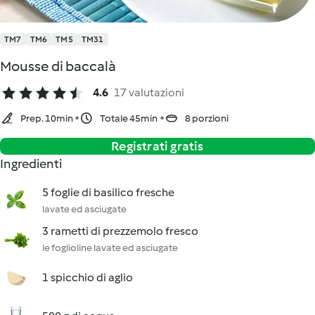
TM7
TM6
TM5
TM31
Mousse di baccalà
4.6
17 valutazioni
Prep. 10min
Totale 45min
8 porzioni
Registrati gratis
Ingredienti
5 foglie di basilico fresche
lavate ed asciugate
3 rametti di prezzemolo fresco
le foglioline lavate ed asciugate
1 spicchio di aglio