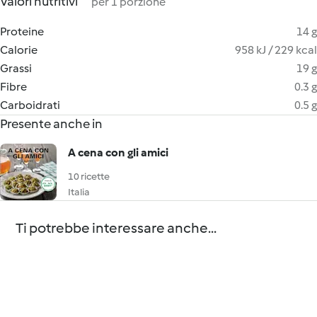
Valori nutritivi
per 1 porzione
Proteine
14 g
Calorie
958 kJ / 229 kcal
Grassi
19 g
Fibre
0.3 g
Carboidrati
0.5 g
Presente anche in
A cena con gli amici
10 ricette
Italia
Ti potrebbe interessare anche...