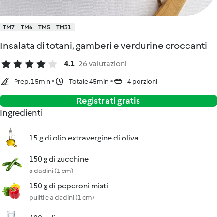
TM7
TM6
TM5
TM31
Insalata di totani, gamberi e verdurine croccanti
4.1
26 valutazioni
Prep. 15min
Totale 45min
4 porzioni
Registrati gratis
Ingredienti
15 g di olio extravergine di oliva
150 g di zucchine
a dadini (1 cm)
150 g di peperoni misti
puliti e a dadini (1 cm)