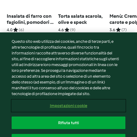
Insalata di farro con
Torta salata scarola,
Menù: Crema
fagiolini, pomodori e
olive e speck
carote e pol
calamaretti
vitello
4.0
(6)
4.6
(9)
3.6
(7)
Questo sito web utilizza dei cookies, anche di terze parti, e
altre tecnologie di profilazione, quali l’incrocio tra
informazioni raccolte attraverso diverse funzionalità del
sito, al fine di raccogliere informazioni statistiche sugli utenti
© Copyright 2026
utili ad indirizzare loro messaggi promozionali in linea con le
loro preferenze. Se prosegui la navigazione mediante
Termini del servizio
accesso ad altra area del sito o selezione di un elemento
Informativa sulla privacy
dello stesso (ad esempio, di un'immagine o di un link)
Avvertenze generali
manifesti il tuo consenso all'uso dei cookies e delle altre
tecnologie di profilazione impiegate dal sito.
Note legali
Cookie
Impostazioni cookie
Contenuto del rapporto
Recesso dal contratto
Rifiuta tutti
Dichiarazione di accessibilità