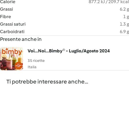
Calorie
877.2 kJ / 209.7 kcal
Grassi
6.2 g
Fibre
1 g
Grassi saturi
1.3 g
Carboidrati
6.9 g
Presente anche in
Voi...Noi...Bimby® - Luglio/Agosto 2024
35 ricette
Italia
Ti potrebbe interessare anche...