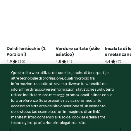
Dal di lenticchie (2
Verdure saltate (stile
Insalata di l
Porzioni)
asiatico)
e melanzan
4.9
(10)
4.5
(4)
4.4
(7)
Questo sito web utilizza dei cookies, anche di terze parti, e
altre tecnologie di profilazione, quali l’incrocio tra
informazioni raccolte attraverso diverse funzionalità del
sito, al fine di raccogliere informazioni statistiche sugli utenti
© Copyright 2026
utili ad indirizzare loro messaggi promozionali in linea con le
loro preferenze. Se prosegui la navigazione mediante
Termini del servizio
accesso ad altra area del sito o selezione di un elemento
Informativa sulla privacy
dello stesso (ad esempio, di un'immagine o di un link)
Avvertenze generali
manifesti il tuo consenso all'uso dei cookies e delle altre
tecnologie di profilazione impiegate dal sito.
Note legali