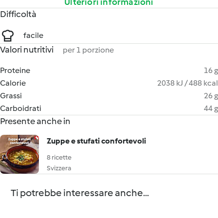
Ulteriori informazioni
Difficoltà
facile
Valori nutritivi
per 1 porzione
Proteine
16 g
Calorie
2038 kJ / 488 kcal
Grassi
26 g
Carboidrati
44 g
Presente anche in
Zuppe e stufati confortevoli
8 ricette
Svizzera
Ti potrebbe interessare anche...