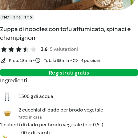
TM7
TM6
TM5
Zuppa di noodles con tofu affumicato, spinaci e
champignon
3.6
5 valutazioni
Prep. 15min
Totale 35min
4 porzioni
Registrati gratis
Ingredienti
1500 g di acqua
2 cucchiai di dado per brodo vegetale
fatto in casa
2 cubetti di dado per brodo vegetale (per 0,5 l)
100 g di carote