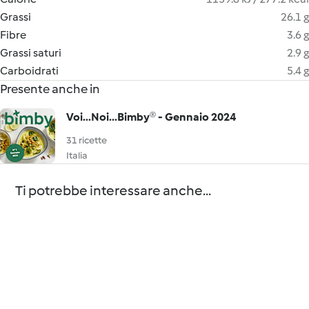
Grassi
26.1 g
Fibre
3.6 g
Grassi saturi
2.9 g
Carboidrati
5.4 g
Presente anche in
Voi...Noi...Bimby® - Gennaio 2024
31 ricette
Italia
Ti potrebbe interessare anche...