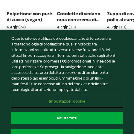
Polpettone con purè
Cotolette di sedano
Zuppa di cav
di zucca (vegan)
rapa con crema di
pollo al cur
patate (senza
panini
4.4
(74)
4.3
(15)
4.5
(10)
lattosio)
Questo sito web utilizza dei cookies, anche di terze parti, e
altre tecnologie di profilazione, quali l’incrocio tra
informazioni raccolte attraverso diverse funzionalità del
sito, al fine di raccogliere informazioni statistiche sugli utenti
© Copyright 2026
utili ad indirizzare loro messaggi promozionali in linea con le
loro preferenze. Se prosegui la navigazione mediante
Termini del servizio
accesso ad altra area del sito o selezione di un elemento
Informativa sulla privacy
dello stesso (ad esempio, di un'immagine o di un link)
Avvertenze generali
manifesti il tuo consenso all'uso dei cookies e delle altre
tecnologie di profilazione impiegate dal sito.
Note legali
Cookie
Impostazioni cookie
Contenuto del rapporto
Recesso dal contratto
Rifiuta tutti
Dichiarazione di accessibilità