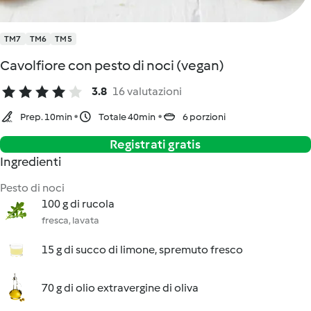
TM7
TM6
TM5
Cavolfiore con pesto di noci (vegan)
3.8
16 valutazioni
Prep. 10min
Totale 40min
6 porzioni
Registrati gratis
Ingredienti
Pesto di noci
100 g di rucola
fresca, lavata
15 g di succo di limone, spremuto fresco
70 g di olio extravergine di oliva