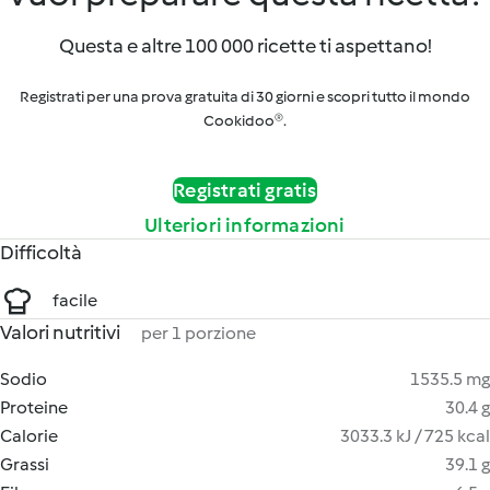
Questa e altre 100 000 ricette ti aspettano!
Registrati per una prova gratuita di 30 giorni e scopri tutto il mondo
Cookidoo®.
Registrati gratis
Ulteriori informazioni
Difficoltà
facile
Valori nutritivi
per 1 porzione
Sodio
1535.5 mg
Proteine
30.4 g
Calorie
3033.3 kJ / 725 kcal
Grassi
39.1 g