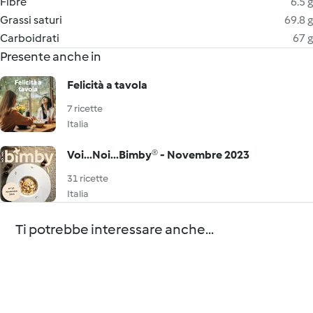
Fibre
6.5 g
Grassi saturi
69.8 g
Carboidrati
67 g
Presente anche in
Felicità a tavola
7 ricette
Italia
Voi...Noi...Bimby® - Novembre 2023
31 ricette
Italia
Ti potrebbe interessare anche...