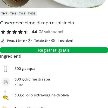
TM7
TM6
TM5
TM31
Caserecce cime di rapa e salsiccia
4.6
38 valutazioni
Prep. 15min
Totale 1h
4 porzioni
Registrati gratis
Ingredienti
500 g acqua
600 g di cime di rapa
pulite
30 g di olio extravergine di oliva