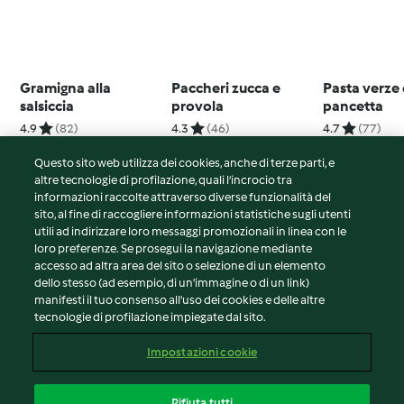
Gramigna alla
Paccheri zucca e
Pasta verze 
salsiccia
provola
pancetta
4.9
(82)
4.3
(46)
4.7
(77)
Questo sito web utilizza dei cookies, anche di terze parti, e
altre tecnologie di profilazione, quali l’incrocio tra
informazioni raccolte attraverso diverse funzionalità del
sito, al fine di raccogliere informazioni statistiche sugli utenti
© Copyright 2026
utili ad indirizzare loro messaggi promozionali in linea con le
loro preferenze. Se prosegui la navigazione mediante
Termini del servizio
accesso ad altra area del sito o selezione di un elemento
Informativa sulla privacy
dello stesso (ad esempio, di un'immagine o di un link)
Avvertenze generali
manifesti il tuo consenso all'uso dei cookies e delle altre
tecnologie di profilazione impiegate dal sito.
Note legali
Cookie
Impostazioni cookie
Contenuto del rapporto
Recesso dal contratto
Rifiuta tutti