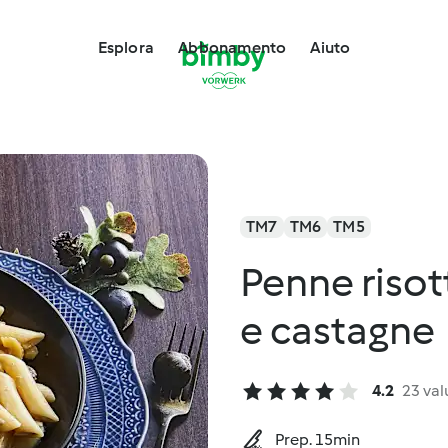
Esplora
Abbonamento
Aiuto
TM7
TM6
TM5
Penne risott
e castagne
4.2
23 val
Prep. 15min