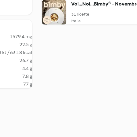
Voi...Noi...Bimby® - Novembr
31 ricette
Italia
1579.4 mg
22.5 g
 kJ / 631.8 kcal
26.7 g
4.4 g
7.8 g
77 g