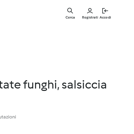
Vai
al
Cerca
Registrati
Accedi
contenut
principal
ate funghi, salsiccia
utazioni