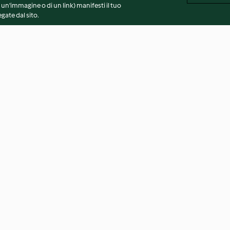
 un'immagine o di un link) manifesti il tuo
gate dal sito.
di salsiccia
Spaghetti alla Nerano
Cottura della pa
4.2
(76)
4.3
(13)
vvertenze generali
Note legali
Cookie
Contenuto del 