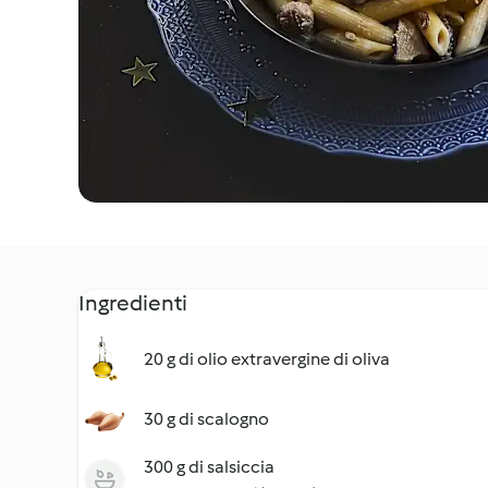
Ingredienti
20 g di olio extravergine di oliva
30 g di scalogno
300 g di salsiccia