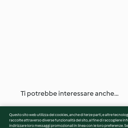
Ti potrebbe interessare anche...
Questo sito web utilizza dei cookies, anche di terze parti, e altre tecnolog
raccolte attraverso diverse funzionalità del sito, al fine di raccogliere inf
indirizzare loro messaggi promozionali in linea con le loro preferenze.