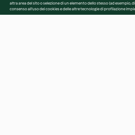
altra area del sito o selezione di un elemento dello stesso (ad esempio, di
consenso all'uso dei cookies e delle altre tecnologie di profilazione impie
Spaghetti al tonno
Tagliatelle con ragù 
e funghi
4.7
(44)
4.5
(50)
© Copyright 2026
Termini del servizio
Informativa sulla privacy
A
Dichiarazione di accessibilità