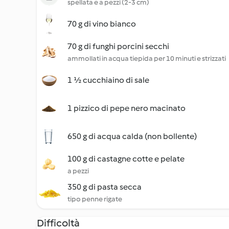
spellata e a pezzi (2-3 cm)
70 g di vino bianco
70 g di funghi porcini secchi
ammollati in acqua tiepida per 10 minuti e strizzati
1 ½ cucchiaino di sale
1 pizzico di pepe nero macinato
650 g di acqua calda (non bollente)
100 g di castagne cotte e pelate
a pezzi
350 g di pasta secca
tipo penne rigate
Difficoltà