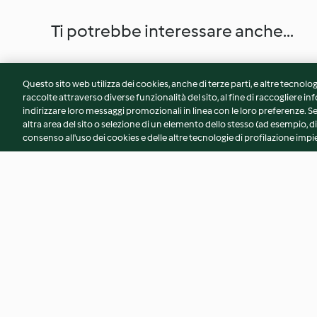
Ti potrebbe interessare anche...
Questo sito web utilizza dei cookies, anche di terze parti, e altre tecnolog
raccolte attraverso diverse funzionalità del sito, al fine di raccogliere inf
indirizzare loro messaggi promozionali in linea con le loro preferenze.
altra area del sito o selezione di un elemento dello stesso (ad esempio, di
consenso all'uso dei cookies e delle altre tecnologie di profilazione impie
Sformato di verdure e
Zuppa di lenticchie 
formaggio
polpette e dessert
Solero
3.9
(7)
3.8
(8)