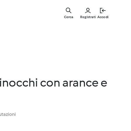
Vai
al
Cerca
Registrati
Accedi
contenut
principal
 finocchi con arance e
utazioni