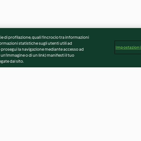
ie di profilazione, quali l’incrocio tra informazioni
ormazioni statistiche sugli utenti utili ad
Impostazioni
 Se prosegui la navigazione mediante accesso ad
 un'immagine o di un link) manifesti il tuo
gate dal sito.
gialle con
Tacos con verdure e fagioli
Vellutata di pisel
 crema
pollo e verdure;
fragole
4.7
(10)
4.3
(10)