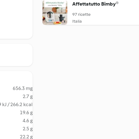
Affettatutto Bimby®
97 ricette
Italia
656.3 mg
2.7 g
 kJ / 266.2 kcal
19.6 g
4.6 g
2.5 g
22.2 g