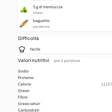
5 g di mentuccia
tritata
baguette
per servire
Difficoltà
facile
Valori nutritivi
per 1 porzione
Sodio
Proteine
Calorie
1113.9
Grassi
Fibre
Grassi saturi
Carboidrati