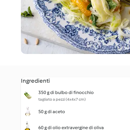
Ingredienti
350 g di bulbo di finocchio
tagliato a pezzi (4x4x7 cm)
50 g di aceto
60 g di olio extravergine di oliva