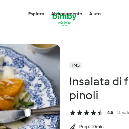
Esplora
Abbonamento
Aiuto
TM5
Insalata di
pinoli
4.5
11 val
Prep. 10min