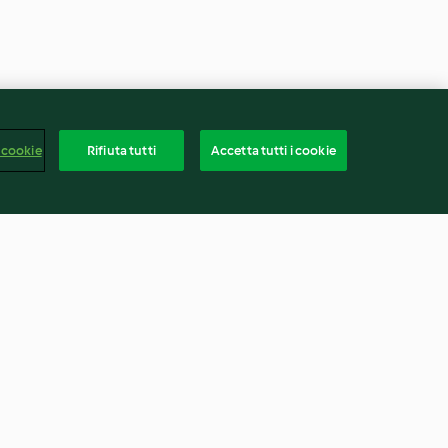
 cookie
Rifiuta tutti
Accetta tutti i cookie
li; farro con
Zuppa di crauti e panini con
 crumble di
salsa ai funghi
5.0
(3)