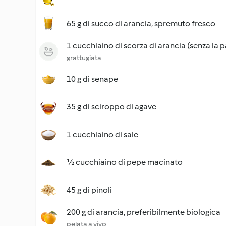
65 g di succo di arancia, spremuto fresco
1 cucchiaino di scorza di arancia (senza la 
grattugiata
10 g di senape
35 g di sciroppo di agave
1 cucchiaino di sale
½ cucchiaino di pepe macinato
45 g di pinoli
200 g di arancia, preferibilmente biologica
pelata a vivo