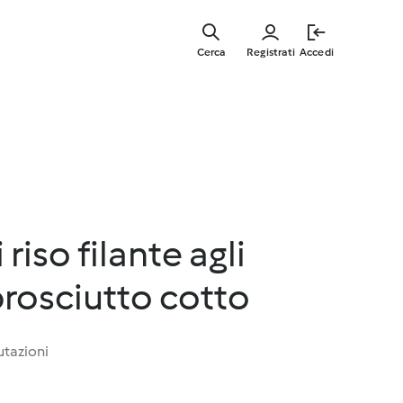
Vai
al
Cerca
Registrati
Accedi
contenut
principal
riso filante agli
prosciutto cotto
utazioni