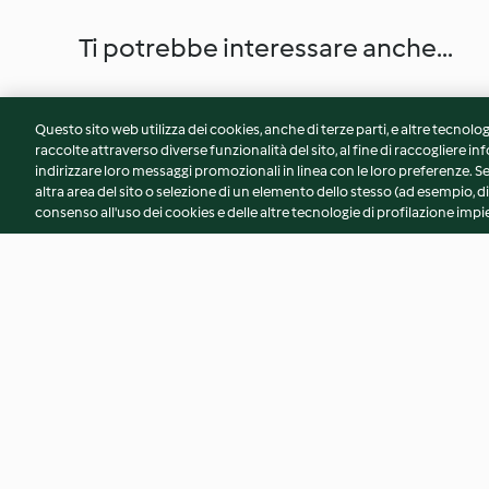
Ti potrebbe interessare anche...
Questo sito web utilizza dei cookies, anche di terze parti, e altre tecnolog
raccolte attraverso diverse funzionalità del sito, al fine di raccogliere inf
indirizzare loro messaggi promozionali in linea con le loro preferenze.
altra area del sito o selezione di un elemento dello stesso (ad esempio, di
consenso all'uso dei cookies e delle altre tecnologie di profilazione impie
Insalata di fave e pancetta
Tagliatelle con cre
e zucchine (vegan)
4.3
(7)
4.7
(27)