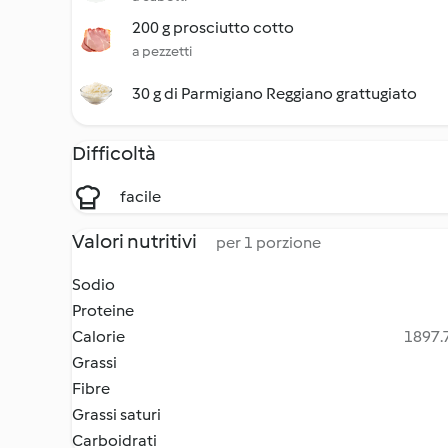
200 g prosciutto cotto
a pezzetti
30 g di Parmigiano Reggiano grattugiato
Difficoltà
facile
Valori nutritivi
per 1 porzione
Sodio
Proteine
Calorie
1897.7
Grassi
Fibre
Grassi saturi
Carboidrati