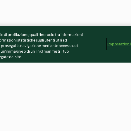
ie di profilazione, quali l’incrocio tra informazioni
ormazioni statistiche sugli utenti utili ad
Impostazioni
 Se prosegui la navigazione mediante accesso ad
 un'immagine o di un link) manifesti il tuo
gate dal sito.
ma di zucca
Zucchine grigliate con
Sformato di zuc
condimento limone e basilico
4.0
(6)
3.7
(66)