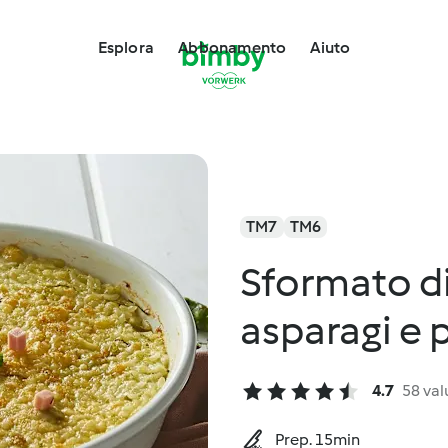
Esplora
Abbonamento
Aiuto
TM7
TM6
Sformato di 
asparagi e 
4.7
58 val
Prep. 15min