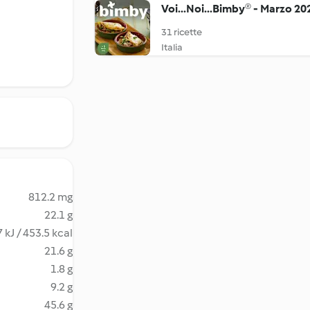
Voi...Noi...Bimby® - Marzo 20
31 ricette
Italia
812.2 mg
22.1 g
 kJ / 453.5 kcal
21.6 g
1.8 g
9.2 g
45.6 g