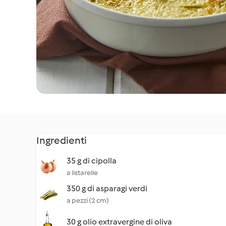
Ingredienti
35 g di cipolla
a listarelle
350 g di asparagi verdi
a pezzi (2 cm)
30 g olio extravergine di oliva