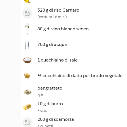
320 g di riso Carnaroli
(cottura 18 min.)
80 g di vino bianco secco
700 g di acqua
1 cucchiaino di sale
½ cucchiaino di dado per brodo vegetale
pangrattato
q.b.
10 g di burro
+ q.b.
200 g di scamorza
a cubetti