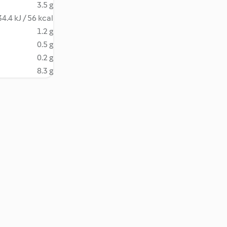
3.5 g
4.4 kJ / 56 kcal
1.2 g
0.5 g
0.2 g
8.3 g