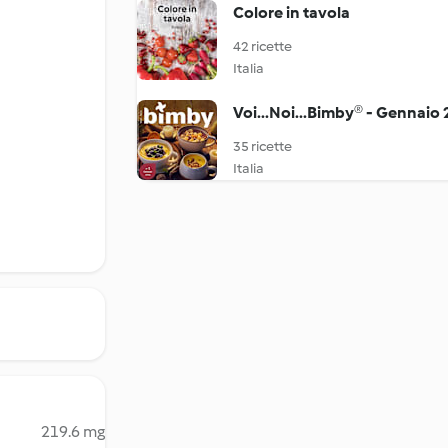
Colore in tavola
42 ricette
Italia
Voi...Noi...Bimby® - Gennaio
35 ricette
Italia
219.6 mg