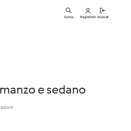
Vai
al
Cerca
Registrati
Accedi
contenut
principal
 manzo e sedano
tazioni