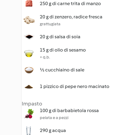
250 g di carne trita di manzo
20 g di zenzero, radice fresca
grattugiata
20 g di salsa di soia
15 g di olio di sesamo
+ q.b.
½ cucchiaino di sale
1 pizzico di pepe nero macinato
Impasto
100 g di barbabietola rossa
pelata e a pezzi
290 g acqua