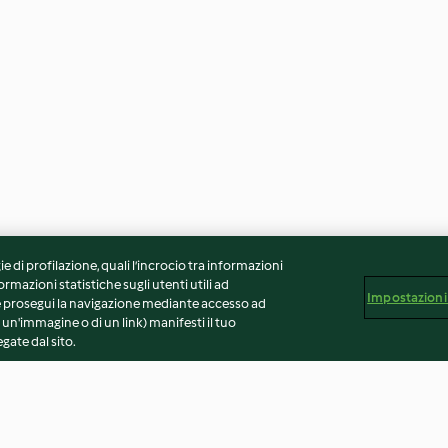
ie di profilazione, quali l’incrocio tra informazioni
ormazioni statistiche sugli utenti utili ad
Impostazioni
 Se prosegui la navigazione mediante accesso ad
 un'immagine o di un link) manifesti il tuo
gate dal sito.