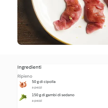
Ingredienti
Ripieno
50 g di cipolla
a pezzi
150 g di gambi di sedano
a pezzi