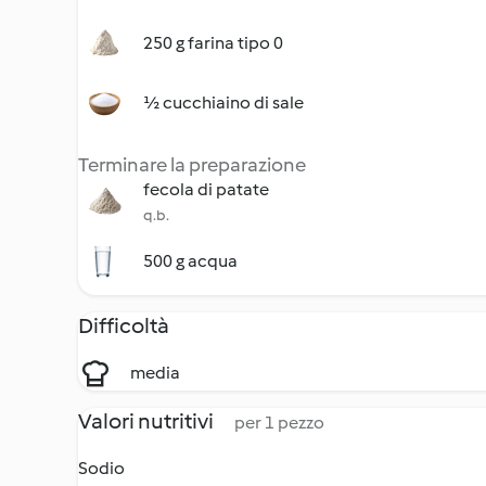
250 g farina tipo 0
½ cucchiaino di sale
Terminare la preparazione
fecola di patate
q.b.
500 g acqua
Difficoltà
media
Valori nutritivi
per 1 pezzo
Sodio