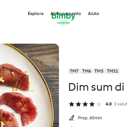
Esplora
Abbonamento
Aiuto
TM7
TM6
TM5
TM31
Dim sum di
4.0
3 valu
Prep. 40min