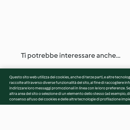
Ti potrebbe interessare anche...
Questo sito web utilizza dei cookies, anche di terze parti, e altre tecnolog
raccolte attraverso diverse funzionalità del sito, al fine di raccogliere inf
indirizzare loro messaggi promozionali in linea con le loro preferenze.
altra area del sito o selezione di un elemento dello stesso (ad esempio, di
consenso all'uso dei cookies e delle altre tecnologie di profilazione impie