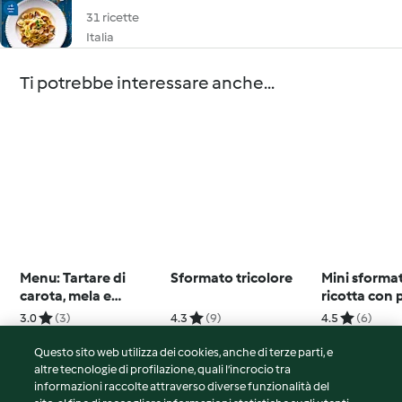
31 ricette
Italia
Ti potrebbe interessare anche...
Menu: Tartare di
Sformato tricolore
Mini sformat
carota, mela e
ricotta con 
nocciole; Crespelle
cotto e verz
3.0
(3)
4.3
(9)
4.5
(6)
ricotta e spinaci
Questo sito web utilizza dei cookies, anche di terze parti, e
altre tecnologie di profilazione, quali l’incrocio tra
informazioni raccolte attraverso diverse funzionalità del