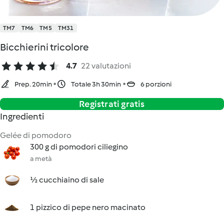
TM7
TM6
TM5
TM31
Bicchierini tricolore
4.7
22 valutazioni
Prep. 20min
Totale 3h 30min
6 porzioni
Registrati gratis
Ingredienti
Gelée di pomodoro
300 g di pomodori ciliegino
a metà
½ cucchiaino di sale
1 pizzico di pepe nero macinato