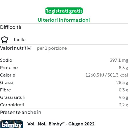
Registrati gratis
Ulteriori informazioni
Difficoltà
facile
Valori nutritivi
per 1 porzione
Sodio
397.1 mg
Proteine
8.3 g
Calorie
1260.5 kJ / 301.3 kcal
Grassi
28.5 g
Fibre
0.3 g
Grassi saturi
9.6 g
Carboidrati
3.2 g
Presente anche in
Voi...Noi...Bimby® - Giugno 2022