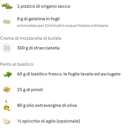
1 pizzico di origano secco
8 g di gelatina in fogli
ammollata per 10 minuti in acqua fredda e strizzata
Crema di mozzarella di bufala
300 g di stracciatella
Pesto al basilico
60 g di basilico fresco, le foglie lavate ed asciugate
25 g di pinoli
80 g olio extravergine di oliva
½ spicchio di aglio (opzionale)