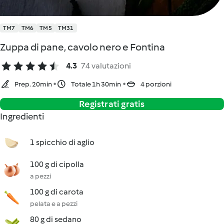
TM7
TM6
TM5
TM31
Zuppa di pane, cavolo nero e Fontina
4.3
74 valutazioni
Prep. 20min
Totale 1h 30min
4 porzioni
Registrati gratis
Ingredienti
1 spicchio di aglio
100 g di cipolla
a pezzi
100 g di carota
pelata e a pezzi
80 g di sedano