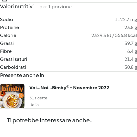
Valori nutritivi
per 1 porzione
Sodio
1122.7 mg
Proteine
23.8 g
Calorie
2329.3 kJ / 556.8 kcal
Grassi
39.7 g
Fibre
6.4 g
Grassi saturi
21.4 g
Carboidrati
30.8 g
Presente anche in
Voi...Noi...Bimby® - Novembre 2022
31 ricette
Italia
Ti potrebbe interessare anche...