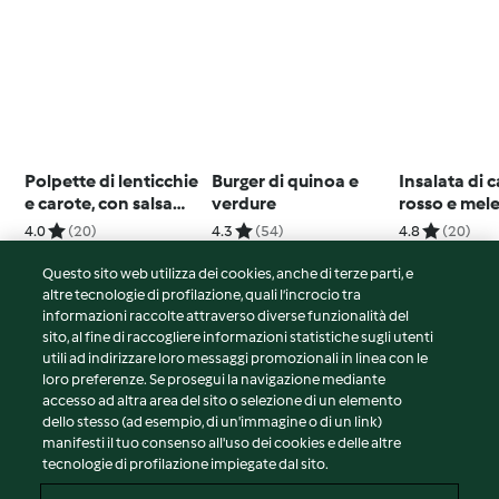
Polpette di lenticchie
Burger di quinoa e
Insalata di 
e carote, con salsa
verdure
rosso e mel
allo yogurt e curry
4.0
(20)
4.3
(54)
4.8
(20)
Questo sito web utilizza dei cookies, anche di terze parti, e
altre tecnologie di profilazione, quali l’incrocio tra
informazioni raccolte attraverso diverse funzionalità del
sito, al fine di raccogliere informazioni statistiche sugli utenti
© Copyright 2026
utili ad indirizzare loro messaggi promozionali in linea con le
loro preferenze. Se prosegui la navigazione mediante
Termini del servizio
accesso ad altra area del sito o selezione di un elemento
Informativa sulla privacy
dello stesso (ad esempio, di un'immagine o di un link)
Avvertenze generali
manifesti il tuo consenso all'uso dei cookies e delle altre
tecnologie di profilazione impiegate dal sito.
Note legali