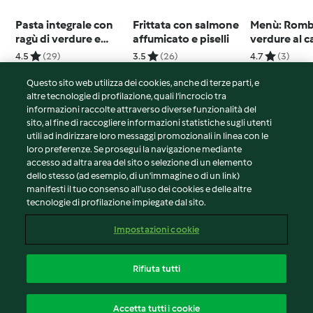
Pasta integrale con
Frittata con salmone
Menù: Romb
ragù di verdure e
affumicato e piselli
verdure al c
frittatina
salsa ai frutt
4.5
(29)
3.5
(26)
4.7
(3)
gelato (Bim
Questo sito web utilizza dei cookies, anche di terze parti, e
altre tecnologie di profilazione, quali l’incrocio tra
informazioni raccolte attraverso diverse funzionalità del
sito, al fine di raccogliere informazioni statistiche sugli utenti
© Copyright 2026
utili ad indirizzare loro messaggi promozionali in linea con le
loro preferenze. Se prosegui la navigazione mediante
Termini del servizio
accesso ad altra area del sito o selezione di un elemento
Informativa sulla privacy
dello stesso (ad esempio, di un'immagine o di un link)
Avvertenze generali
manifesti il tuo consenso all'uso dei cookies e delle altre
tecnologie di profilazione impiegate dal sito.
Note legali
Cookie
Impostazioni cookie
Contenuto del rapporto
Recesso dal contratto
Rifiuta tutti
Dichiarazione di accessibilità
Italiano
Accetta tutti i cookie