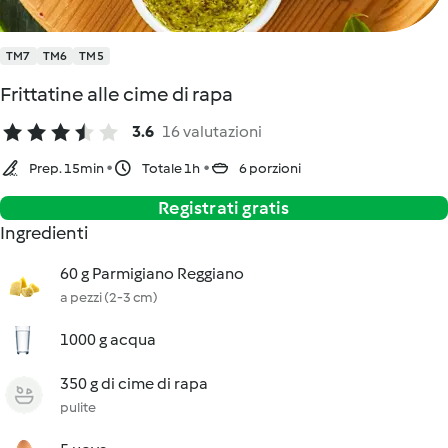
TM7
TM6
TM5
Frittatine alle cime di rapa
3.6
16 valutazioni
Prep. 15min
Totale 1h
6 porzioni
Registrati gratis
Ingredienti
60 g Parmigiano Reggiano
a pezzi (2-3 cm)
1000 g acqua
350 g di cime di rapa
pulite