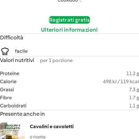
Cookidoo®.
Registrati gratis
Ulteriori informazioni
Difficoltà
facile
Valori nutritivi
per 1 porzione
Proteine
11.2 g
Calorie
498 kJ / 119 kcal
Grassi
7.3 g
Fibre
1.7 g
Carboidrati
1.1 g
Presente anche in
Cavolini e cavoletti
6 ricette