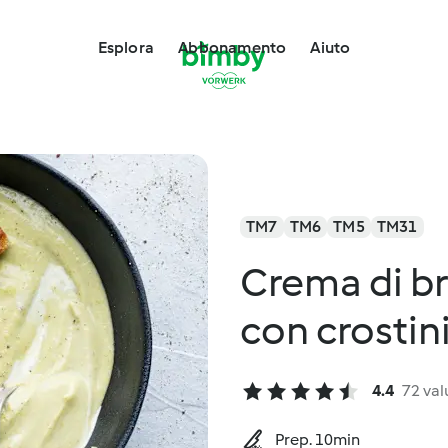
Esplora
Abbonamento
Aiuto
TM7
TM6
TM5
TM31
Crema di b
con crostini
4.4
72 val
Prep. 10min