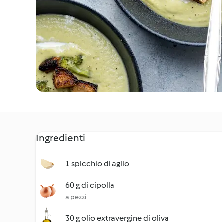
Ingredienti
1 spicchio di aglio
60 g di cipolla
a pezzi
30 g olio extravergine di oliva