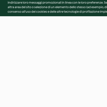
indirizzare loro messaggi promozionali in linea con le loro preferenze.
altra area del sito o selezione di un elemento dello stesso (ad esempio, di
consenso all'uso dei cookies e delle altre tecnologie di profilazione impie
Puntarelle alla romana
Polpettine di ceci e 
4.8
(53)
3.0
(7)
© Copyright 2026
Termini del servizio
Informativa sulla privacy
A
Dichiarazione di accessibilità