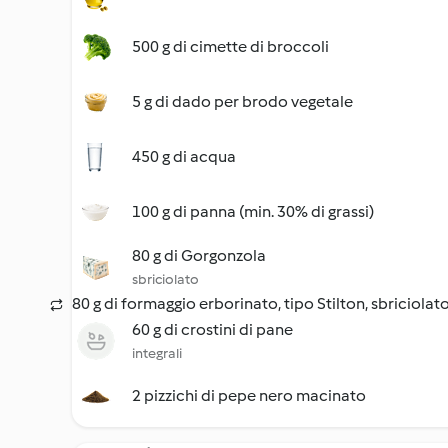
500 g di cimette di broccoli
5 g di dado per brodo vegetale
450 g di acqua
100 g di panna (min. 30% di grassi)
80 g di Gorgonzola
sbriciolato
80 g di formaggio erborinato, tipo Stilton, sbriciolat
60 g di crostini di pane
integrali
2 pizzichi di pepe nero macinato