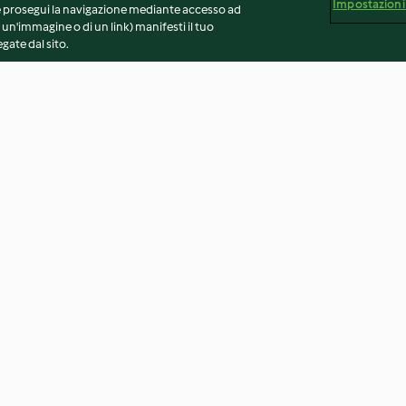
Impostazioni
 Se prosegui la navigazione mediante accesso ad
 un'immagine o di un link) manifesti il tuo
gate dal sito.
fagiolini
Purè di cavolfiore profumato
Crema di cavolf
al tartufo
merluzzo e panc
4.0
(24)
4.5
(90)
vvertenze generali
Note legali
Cookie
Contenuto del 