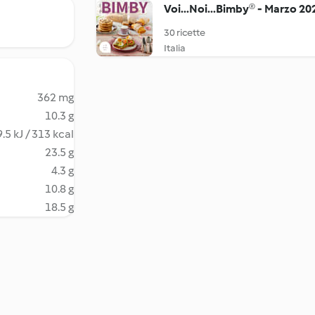
Voi...Noi...Bimby® - Marzo 20
30 ricette
Italia
362 mg
10.3 g
.5 kJ / 313 kcal
23.5 g
4.3 g
10.8 g
18.5 g