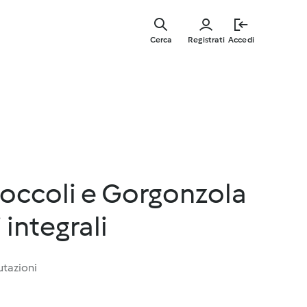
Vai
al
Cerca
Registrati
Accedi
contenut
principal
roccoli e Gorgonzola
 integrali
utazioni