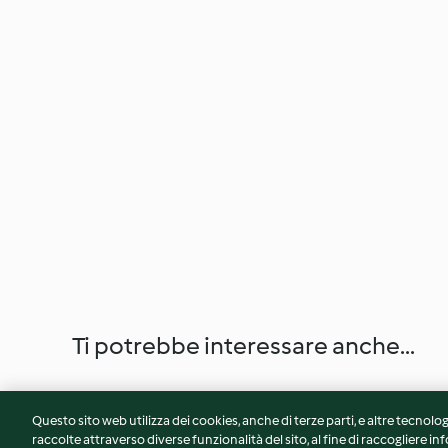
Ti potrebbe interessare anche...
Questo sito web utilizza dei cookies, anche di terze parti, e altre tecnolog
raccolte attraverso diverse funzionalità del sito, al fine di raccogliere inf