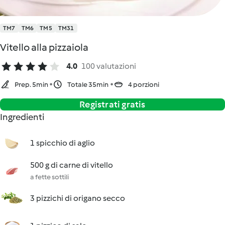
TM7
TM6
TM5
TM31
Vitello alla pizzaiola
4.0
100 valutazioni
Prep. 5min
Totale 35min
4 porzioni
Registrati gratis
Ingredienti
1 spicchio di aglio
500 g di carne di vitello
a fette sottili
3 pizzichi di origano secco