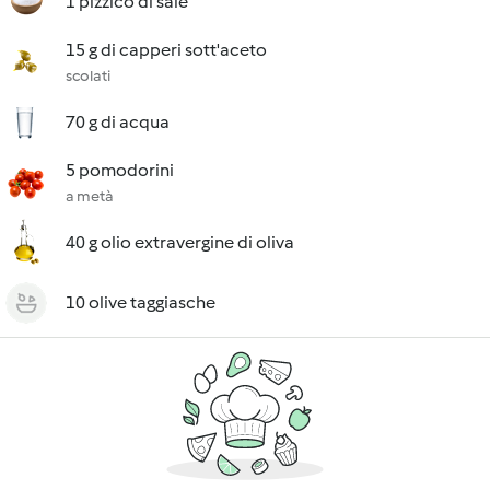
1 pizzico di sale
15 g di capperi sott'aceto
scolati
70 g di acqua
5 pomodorini
a metà
40 g olio extravergine di oliva
10 olive taggiasche