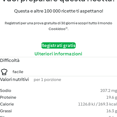
Questa e altre 100 000 ricette ti aspettano!
Registrati per una prova gratuita di 30 giorni e scopri tutto il mondo
Cookidoo®.
Registrati gratis
Ulteriori informazioni
Difficoltà
facile
Valori nutritivi
per 1 porzione
Sodio
207.2 mg
Proteine
19.6 g
Calorie
1126.8 kJ / 269.3 kcal
Grassi
16.3 g