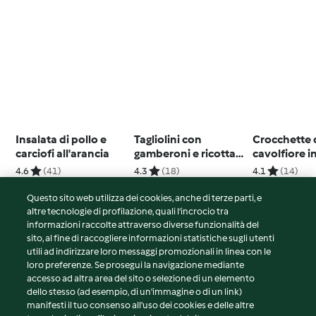
Insalata di pollo e
Tagliolini con
Crocchette 
carciofi all'arancia
gamberoni e ricotta
cavolfiore 
all'arancia
4.6
(41)
4.3
(18)
4.1
(14)
Questo sito web utilizza dei cookies, anche di terze parti, e
altre tecnologie di profilazione, quali l’incrocio tra
informazioni raccolte attraverso diverse funzionalità del
sito, al fine di raccogliere informazioni statistiche sugli utenti
© Copyright 2026
utili ad indirizzare loro messaggi promozionali in linea con le
loro preferenze. Se prosegui la navigazione mediante
Termini del servizio
accesso ad altra area del sito o selezione di un elemento
Informativa sulla privacy
dello stesso (ad esempio, di un'immagine o di un link)
Avvertenze generali
manifesti il tuo consenso all'uso dei cookies e delle altre