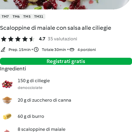
TM7
TM6
TM5
TM31
Scaloppine di maiale con salsa alle ciliegie
4.7
35 valutazioni
Prep. 15min
Totale 30min
4 porzioni
Registrati gratis
Ingredienti
150 g di ciliegie
denocciolate
20 g di zucchero di canna
60 g di burro
8 scaloppine di maiale