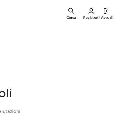
Vai
al
Cerca
Registrati
Accedi
contenut
principal
oli
alutazioni