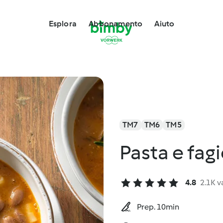
Esplora
Abbonamento
Aiuto
TM7
TM6
TM5
Pasta e fagi
4.8
2.1K v
Prep. 10min