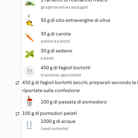
gli aghi lavati ed asciugati
50 g di olio extravergine di oliva
30 g di carota
pelata e a pezzi
30 g di sedano
a pezzi
450 g di fagioli borlotti
in scatola, sgocciolati
450 g di fagioli borlotti secchi, preparati secondo le
riportate sulla confezione
100 g di passata di pomodoro
100 g di pomodori pelati
1000 g di acqua
(vedi variante)