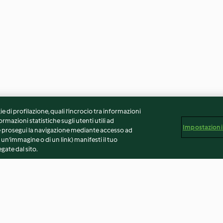
ie di profilazione, quali l’incrocio tra informazioni
ormazioni statistiche sugli utenti utili ad
Impostazioni
 Se prosegui la navigazione mediante accesso ad
 un'immagine o di un link) manifesti il tuo
gate dal sito.
Risotto alla parmigiana
Polpette al sugo