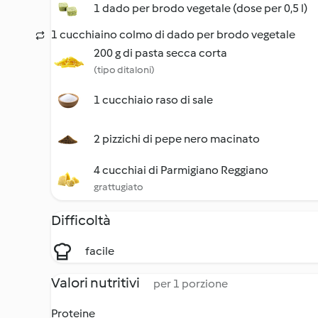
1 dado per brodo vegetale (dose per 0,5 l)
1 cucchiaino colmo di dado per brodo vegetale
200 g di pasta secca corta
(tipo ditaloni)
1 cucchiaio raso di sale
2 pizzichi di pepe nero macinato
4 cucchiai di Parmigiano Reggiano
grattugiato
Difficoltà
facile
Valori nutritivi
per 1 porzione
Proteine