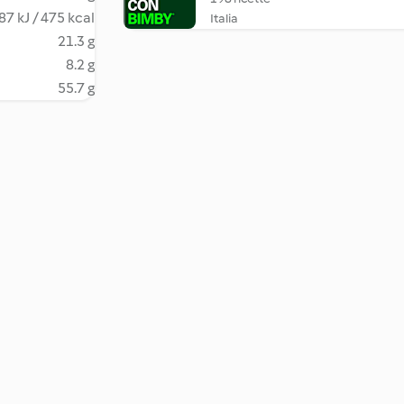
87 kJ / 475 kcal
Italia
21.3 g
8.2 g
55.7 g