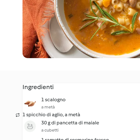
Ingredienti
1 scalogno
a metà
1 spicchio di aglio, a metà
30 g di pancetta di maiale
a cubetti
1 rametto di rosmarino fresco