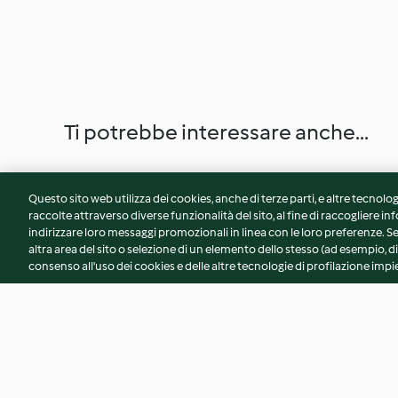
Ti potrebbe interessare anche...
Questo sito web utilizza dei cookies, anche di terze parti, e altre tecnolog
raccolte attraverso diverse funzionalità del sito, al fine di raccogliere inf
indirizzare loro messaggi promozionali in linea con le loro preferenze.
altra area del sito o selezione di un elemento dello stesso (ad esempio, di
consenso all'uso dei cookies e delle altre tecnologie di profilazione impie
Spezzatino di manzo con
Impasto per pizza