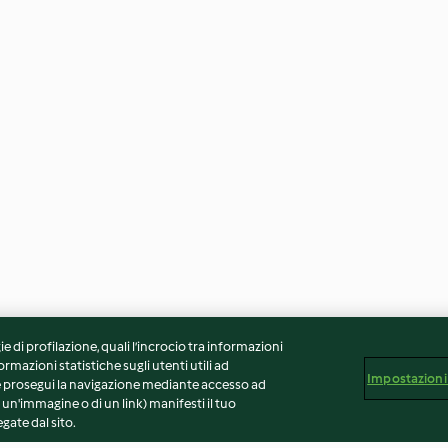
ie di profilazione, quali l’incrocio tra informazioni
ormazioni statistiche sugli utenti utili ad
Impostazioni
 Se prosegui la navigazione mediante accesso ad
 un'immagine o di un link) manifesti il tuo
gate dal sito.