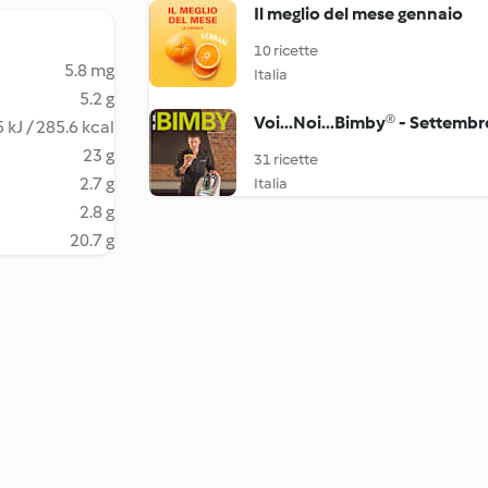
Il meglio del mese gennaio
10 ricette
5.8 mg
Italia
5.2 g
Voi...Noi...Bimby® - Settemb
 kJ / 285.6 kcal
23 g
31 ricette
2.7 g
Italia
2.8 g
20.7 g