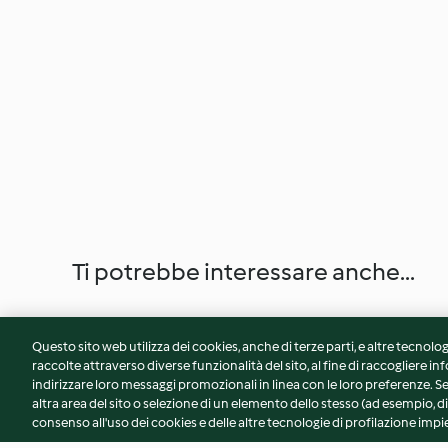
Ti potrebbe interessare anche...
Questo sito web utilizza dei cookies, anche di terze parti, e altre tecnolog
raccolte attraverso diverse funzionalità del sito, al fine di raccogliere inf
indirizzare loro messaggi promozionali in linea con le loro preferenze.
altra area del sito o selezione di un elemento dello stesso (ad esempio, di
consenso all'uso dei cookies e delle altre tecnologie di profilazione impie