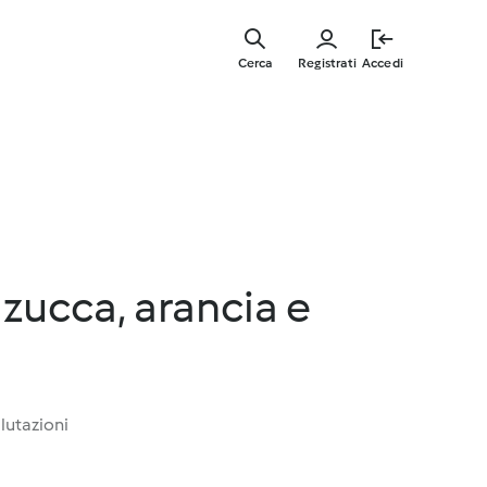
Vai
al
Cerca
Registrati
Accedi
contenut
principal
 zucca, arancia e
lutazioni