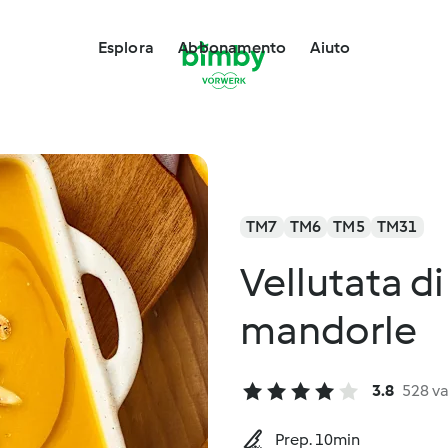
Esplora
Abbonamento
Aiuto
TM7
TM6
TM5
TM31
Vellutata di
mandorle
3.8
528 va
Prep. 10min