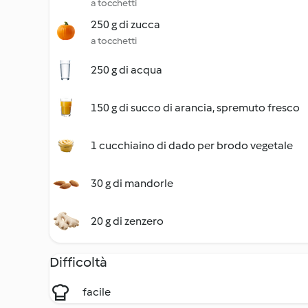
a tocchetti
250 g di zucca
a tocchetti
250 g di acqua
150 g di succo di arancia, spremuto fresco
1 cucchiaino di dado per brodo vegetale
30 g di mandorle
20 g di zenzero
Difficoltà
facile