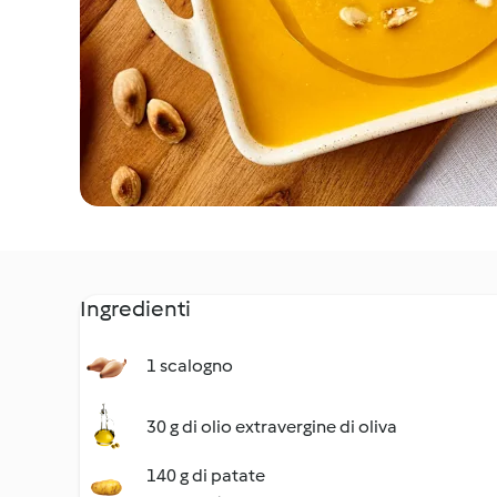
Ingredienti
1 scalogno
30 g di olio extravergine di oliva
140 g di patate