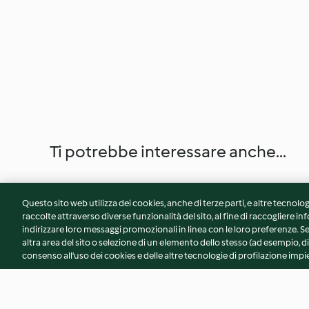
Ti potrebbe interessare anche...
Questo sito web utilizza dei cookies, anche di terze parti, e altre tecnolog
raccolte attraverso diverse funzionalità del sito, al fine di raccogliere inf
indirizzare loro messaggi promozionali in linea con le loro preferenze.
altra area del sito o selezione di un elemento dello stesso (ad esempio, di
consenso all'uso dei cookies e delle altre tecnologie di profilazione impie