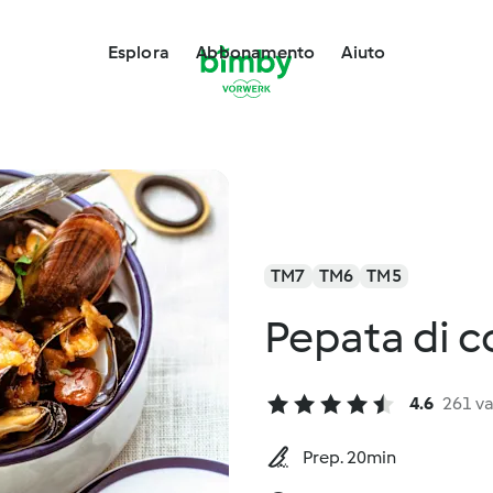
Esplora
Abbonamento
Aiuto
TM7
TM6
TM5
Pepata di c
4.6
261 va
Prep. 20min