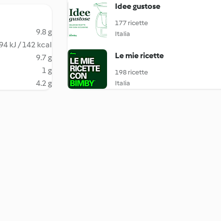
Idee gustose
177 ricette
9.8 g
Italia
94 kJ / 142 kcal
Le mie ricette
9.7 g
1 g
198 ricette
4.2 g
Italia