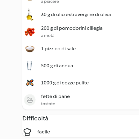
a piacere
30 g di olio extravergine di oliva
200 g di pomodorini ciliegia
a metà
1 pizzico di sale
500 g di acqua
1000 g di cozze pulite
fette di pane
tostate
Difficoltà
facile