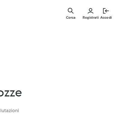
Vai
al
Cerca
Registrati
Accedi
contenut
principal
ozze
lutazioni