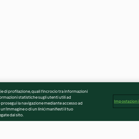
ie di profilazione, quali l’incrocio tra informazioni
ormazioni statistiche sugli utenti utili ad
Impostazioni
 Se prosegui la navigazione mediante accesso ad
 un'immagine o di un link) manifesti il tuo
gate dal sito.