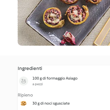
Ingredienti
100 g di formaggio Asiago
a pezzi
Ripieno
30 g di noci sgusciate