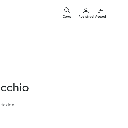
Vai
al
Cerca
Registrati
Accedi
contenut
principal
icchio
utazioni