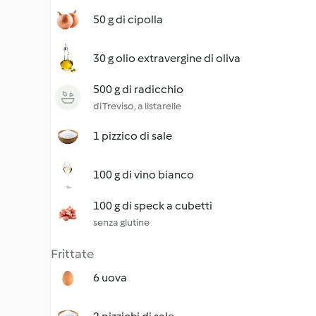
50 g di cipolla
30 g olio extravergine di oliva
500 g di radicchio
di Treviso, a listarelle
1 pizzico di sale
100 g di vino bianco
100 g di speck a cubetti
senza glutine
Frittate
6 uova