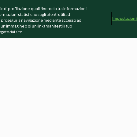
ie di profilazione, quali l’incrocio tra informazioni
ormazioni statistiche sugli utenti utili ad
Impostazioni
 Se prosegui la navigazione mediante accesso ad
 un'immagine o di un link) manifesti il tuo
gate dal sito.
bacon
Cestini di seppioline e
Vellutata di vale
vellutata di cannellini
contorno di broc
alle olive
4.6
(5)
4.1
(9)