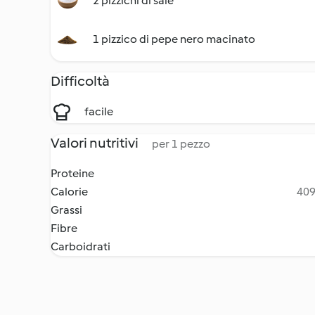
2 pizzichi di sale
1 pizzico di pepe nero macinato
Difficoltà
facile
Valori nutritivi
per 1 pezzo
Proteine
Calorie
409
Grassi
Fibre
Carboidrati