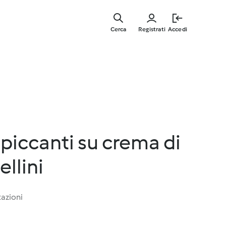
Vai
al
Cerca
Registrati
Accedi
contenut
principal
iccanti su crema di
ellini
tazioni