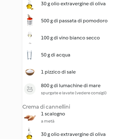
30 g olio extravergine di oliva
500 g di passata di pomodoro
100 g di vino bianco secco
50 g di acqua
1 pizzico di sale
800 g di lumachine di mare
spurgate e lavate (vedere consigli)
Crema di cannellini
1 scalogno
a metà
30 g olio extravergine di oliva