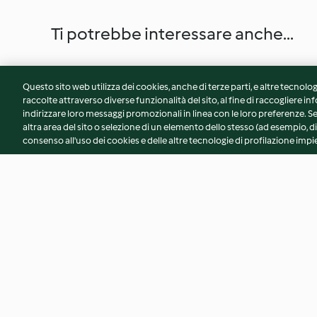
Ti potrebbe interessare anche...
Questo sito web utilizza dei cookies, anche di terze parti, e altre tecnolog
raccolte attraverso diverse funzionalità del sito, al fine di raccogliere inf
indirizzare loro messaggi promozionali in linea con le loro preferenze.
altra area del sito o selezione di un elemento dello stesso (ad esempio, di
consenso all'uso dei cookies e delle altre tecnologie di profilazione impie
Quiche asparagi e bacon
Salmone all'arancia
4.4
(46)
4.5
(21)