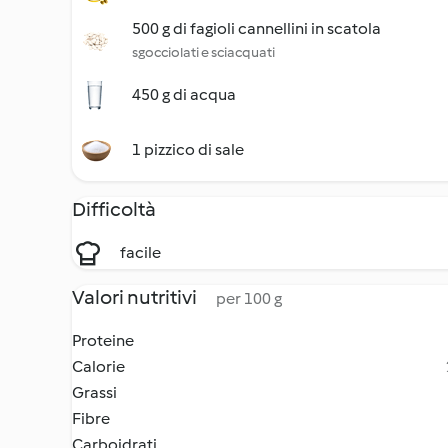
500 g di fagioli cannellini in scatola
sgocciolati e sciacquati
450 g di acqua
1 pizzico di sale
Difficoltà
facile
Valori nutritivi
per 100 g
Proteine
Calorie
Grassi
Fibre
Carboidrati