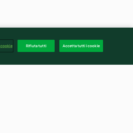
 cookie
Rifiuta tutti
Accetta tutti i cookie
rbe aromatiche
Riso venere con radicchio
ncia
rosso e pollo
4.2
(41)