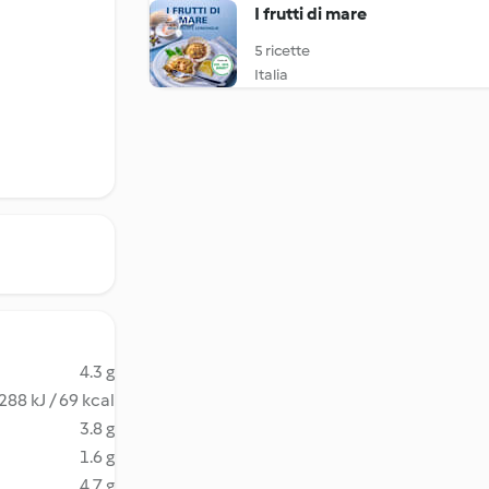
I frutti di mare
5 ricette
Italia
4.3 g
288 kJ / 69 kcal
3.8 g
1.6 g
4.7 g