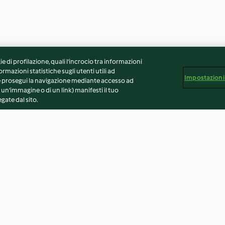
ie di profilazione, quali l’incrocio tra informazioni
ormazioni statistiche sugli utenti utili ad
Impostazioni
 Se prosegui la navigazione mediante accesso ad
 un'immagine o di un link) manifesti il tuo
gate dal sito.
 con agretti
Indivia belga gratinata
Branzino alle e
con salsa all'ara
4.2
(36)
3.8
(32)