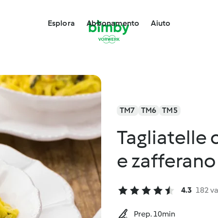
Esplora
Abbonamento
Aiuto
TM7
TM6
TM5
Tagliatelle
e zafferano
4.3
182 va
Prep. 10min