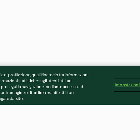
ie di profilazione, quali l’incrocio tra informazioni
ormazioni statistiche sugli utenti utili ad
Impostazioni
 Se prosegui la navigazione mediante accesso ad
 un'immagine o di un link) manifesti il tuo
gate dal sito.