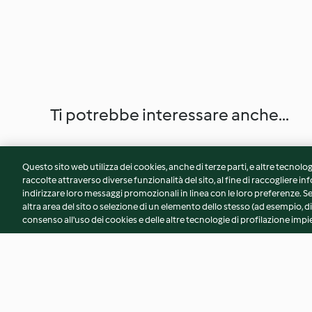
Ti potrebbe interessare anche...
Questo sito web utilizza dei cookies, anche di terze parti, e altre tecnolog
raccolte attraverso diverse funzionalità del sito, al fine di raccogliere inf
indirizzare loro messaggi promozionali in linea con le loro preferenze.
altra area del sito o selezione di un elemento dello stesso (ad esempio, di
consenso all'uso dei cookies e delle altre tecnologie di profilazione impie