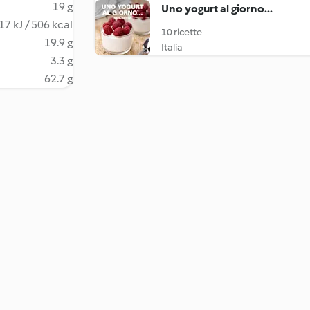
19 g
Uno yogurt al giorno...
17 kJ / 506 kcal
10 ricette
19.9 g
Italia
3.3 g
62.7 g