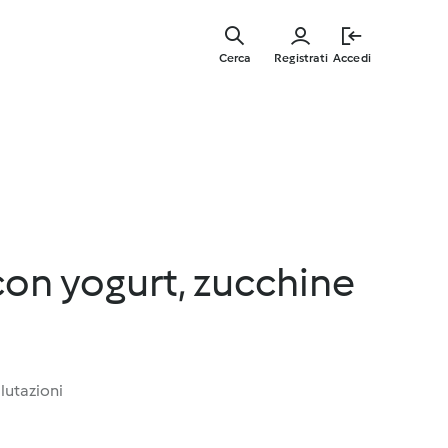
Vai
al
Cerca
Registrati
Accedi
contenut
principal
 con yogurt, zucchine
lutazioni