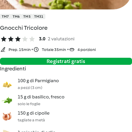
TM7
TM6
TM5
TM31
Gnocchi Tricolore
3.0
2 valutazioni
Prep. 15min
Totale 35min
4 porzioni
Registrati gratis
Ingredienti
100 g di Parmigiano
a pezzi (3 cm)
15 g di basilico, fresco
solo le foglie
150 g di cipolle
tagliate a metà