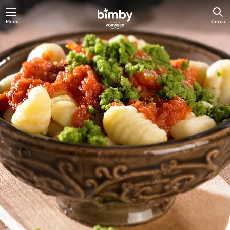
Vai
Menu
Cerca
al
contenuto
principale