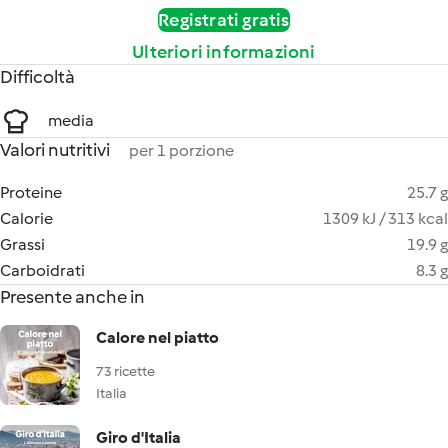
Registrati gratis
Ulteriori informazioni
Difficoltà
media
Valori nutritivi
per 1 porzione
Proteine
25.7 g
Calorie
1309 kJ / 313 kcal
Grassi
19.9 g
Carboidrati
8.3 g
Presente anche in
Calore nel piatto
73 ricette
Italia
Giro d'Italia