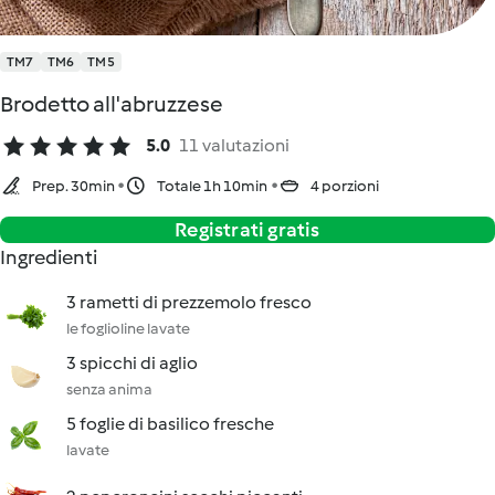
TM7
TM6
TM5
Brodetto all'abruzzese
5.0
11 valutazioni
Prep. 30min
Totale 1h 10min
4 porzioni
Registrati gratis
Ingredienti
3 rametti di prezzemolo fresco
le foglioline lavate
3 spicchi di aglio
senza anima
5 foglie di basilico fresche
lavate