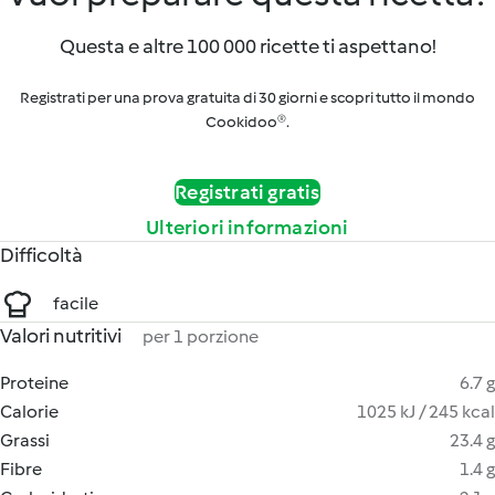
Questa e altre 100 000 ricette ti aspettano!
Registrati per una prova gratuita di 30 giorni e scopri tutto il mondo
Cookidoo®.
Registrati gratis
Ulteriori informazioni
Difficoltà
facile
Valori nutritivi
per 1 porzione
Proteine
6.7 g
Calorie
1025 kJ / 245 kcal
Grassi
23.4 g
Fibre
1.4 g