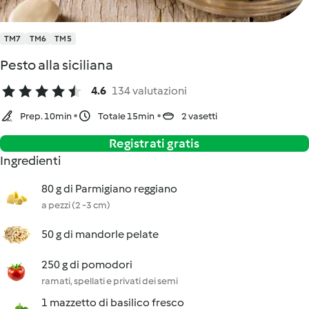
TM7
TM6
TM5
Pesto alla siciliana
4.6
134 valutazioni
Prep. 10min
Totale 15min
2 vasetti
Registrati gratis
Ingredienti
80 g di Parmigiano reggiano
a pezzi (2 -3 cm)
50 g di mandorle pelate
250 g di pomodori
ramati, spellati e privati dei semi
1 mazzetto di basilico fresco