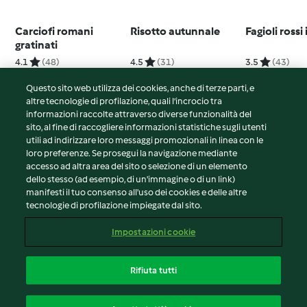
Carciofi romani
Risotto autunnale
Fagioli rossi
gratinati
4.1
(48)
4.5
(31)
3.5
(43)
Questo sito web utilizza dei cookies, anche di terze parti, e
altre tecnologie di profilazione, quali l’incrocio tra
informazioni raccolte attraverso diverse funzionalità del
sito, al fine di raccogliere informazioni statistiche sugli utenti
© Copyright 2026
utili ad indirizzare loro messaggi promozionali in linea con le
loro preferenze. Se prosegui la navigazione mediante
Termini del servizio
accesso ad altra area del sito o selezione di un elemento
Informativa sulla privacy
dello stesso (ad esempio, di un'immagine o di un link)
Avvertenze generali
manifesti il tuo consenso all'uso dei cookies e delle altre
tecnologie di profilazione impiegate dal sito.
Note legali
Cookie
Impostazioni cookie
Contenuto del rapporto
Recesso dal contratto
Rifiuta tutti
Dichiarazione di accessibilità