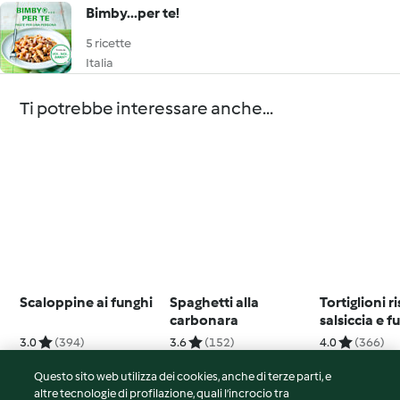
Bimby...per te!
5 ricette
Italia
Ti potrebbe interessare anche...
Scaloppine ai funghi
Spaghetti alla
Tortiglioni r
carbonara
salsiccia e f
3.0
(394)
3.6
(152)
4.0
(366)
Questo sito web utilizza dei cookies, anche di terze parti, e
altre tecnologie di profilazione, quali l’incrocio tra