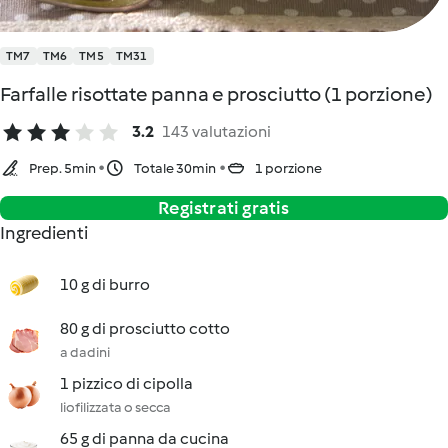
TM7
TM6
TM5
TM31
Farfalle risottate panna e prosciutto (1 porzione)
3.2
143 valutazioni
Prep. 5min
Totale 30min
1 porzione
Registrati gratis
Ingredienti
10 g di burro
80 g di prosciutto cotto
a dadini
1 pizzico di cipolla
liofilizzata o secca
65 g di panna da cucina