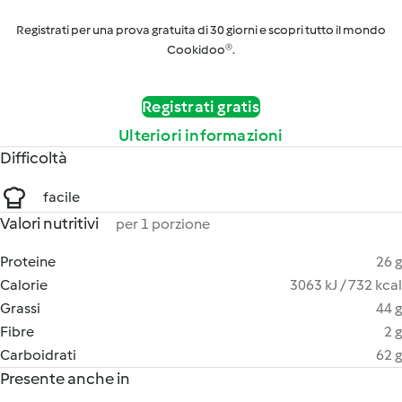
Registrati per una prova gratuita di 30 giorni e scopri tutto il mondo
Cookidoo®.
Registrati gratis
Ulteriori informazioni
Difficoltà
facile
Valori nutritivi
per 1 porzione
Proteine
26 g
Calorie
3063 kJ / 732 kcal
Grassi
44 g
Fibre
2 g
Carboidrati
62 g
Presente anche in