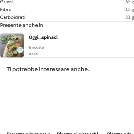
Grassi
65 g
Fibre
0.5 g
Carboidrati
21 g
Presente anche in
Oggi...spinaci!
5 ricette
Italia
Ti potrebbe interessare anche...