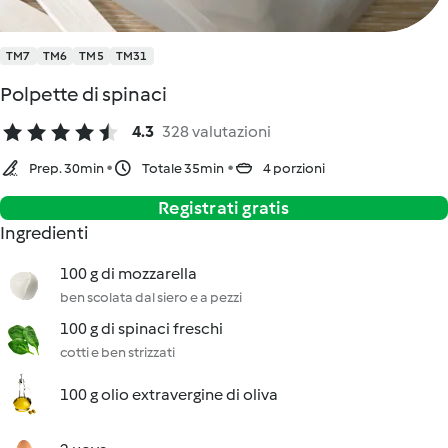
TM7
TM6
TM5
TM31
Polpette di spinaci
4.3
328 valutazioni
Prep. 30min
Totale 35min
4 porzioni
Registrati gratis
Ingredienti
100 g di mozzarella
ben scolata dal siero e a pezzi
100 g di spinaci freschi
cotti e ben strizzati
100 g olio extravergine di oliva