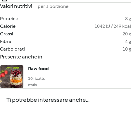
Valori nutritivi
per 1 porzione
Proteine
8 g
Calorie
1042 kJ / 249 kcal
Grassi
20 g
Fibre
4 g
Carboidrati
10 g
Presente anche in
Raw food
10 ricette
Italia
Ti potrebbe interessare anche...