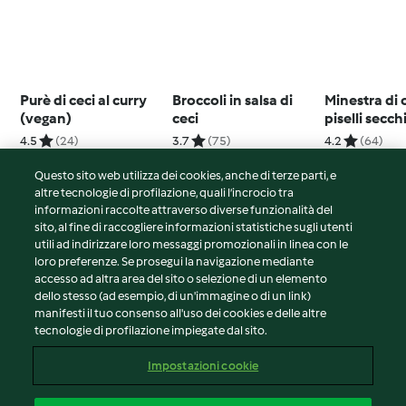
Purè di ceci al curry
Broccoli in salsa di
Minestra di 
(vegan)
ceci
piselli secch
4.5
(24)
3.7
(75)
4.2
(64)
Questo sito web utilizza dei cookies, anche di terze parti, e
altre tecnologie di profilazione, quali l’incrocio tra
informazioni raccolte attraverso diverse funzionalità del
sito, al fine di raccogliere informazioni statistiche sugli utenti
© Copyright 2026
utili ad indirizzare loro messaggi promozionali in linea con le
loro preferenze. Se prosegui la navigazione mediante
Termini del servizio
accesso ad altra area del sito o selezione di un elemento
Informativa sulla privacy
dello stesso (ad esempio, di un'immagine o di un link)
Avvertenze generali
manifesti il tuo consenso all'uso dei cookies e delle altre
tecnologie di profilazione impiegate dal sito.
Note legali
Cookie
Impostazioni cookie
Contenuto del rapporto