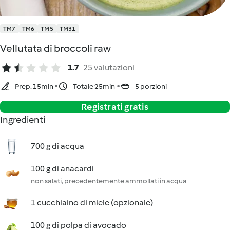
TM7
TM6
TM5
TM31
Vellutata di broccoli raw
1.7
25 valutazioni
Prep. 15min
Totale 25min
5 porzioni
Registrati gratis
Ingredienti
700 g di acqua
100 g di anacardi
non salati, precedentemente ammollati in acqua
1 cucchiaino di miele (opzionale)
100 g di polpa di avocado