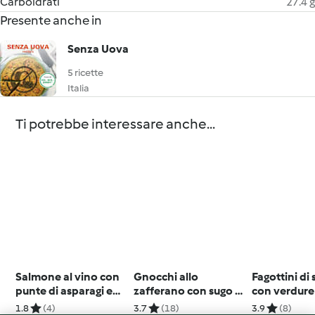
Carboidrati
27.4 g
Presente anche in
Senza Uova
5 ricette
Italia
Ti potrebbe interessare anche...
Salmone al vino con
Gnocchi allo
Fagottini di 
punte di asparagi e
zafferano con sugo al
con verdure
quinoa
radicchio
1.8
(4)
3.7
(18)
3.9
(8)