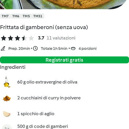
TM7
TM6
TM5
TM31
Frittata di gamberoni (senza uova)
3.7
11 valutazioni
Prep. 20min
Totale 1h 5min
4 porzioni
Registrati gratis
Ingredienti
60 g olio extravergine di oliva
2 cucchiaini di curry in polvere
1 spicchio di aglio
500 g di code di gamberi