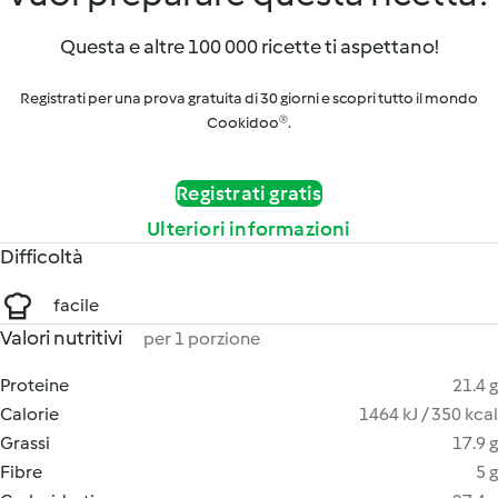
Questa e altre 100 000 ricette ti aspettano!
Registrati per una prova gratuita di 30 giorni e scopri tutto il mondo
Cookidoo®.
Registrati gratis
Ulteriori informazioni
Difficoltà
facile
Valori nutritivi
per 1 porzione
Proteine
21.4 g
Calorie
1464 kJ / 350 kcal
Grassi
17.9 g
Fibre
5 g