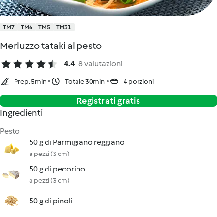
TM7
TM6
TM5
TM31
Merluzzo tataki al pesto
4.4
8 valutazioni
Prep. 5min
Totale 30min
4 porzioni
Registrati gratis
Ingredienti
Pesto
50 g di Parmigiano reggiano
a pezzi (3 cm)
50 g di pecorino
a pezzi (3 cm)
50 g di pinoli