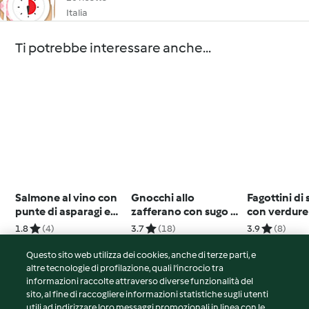
Italia
Ti potrebbe interessare anche...
Salmone al vino con
Gnocchi allo
Fagottini di 
punte di asparagi e
zafferano con sugo al
con verdure
quinoa
radicchio
1.8
(4)
3.7
(18)
3.9
(8)
Questo sito web utilizza dei cookies, anche di terze parti, e
altre tecnologie di profilazione, quali l’incrocio tra
informazioni raccolte attraverso diverse funzionalità del
sito, al fine di raccogliere informazioni statistiche sugli utenti
© Copyright 2026
utili ad indirizzare loro messaggi promozionali in linea con le