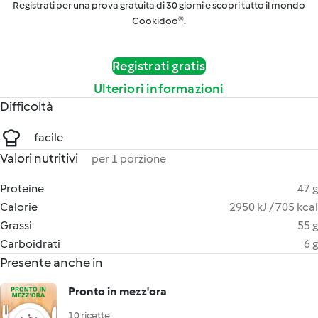
Registrati per una prova gratuita di 30 giorni e scopri tutto il mondo
Cookidoo®.
Registrati gratis
Ulteriori informazioni
Difficoltà
facile
Valori nutritivi
per 1 porzione
Proteine
47 g
Calorie
2950 kJ / 705 kcal
Grassi
55 g
Carboidrati
6 g
Presente anche in
Pronto in mezz'ora
10 ricette