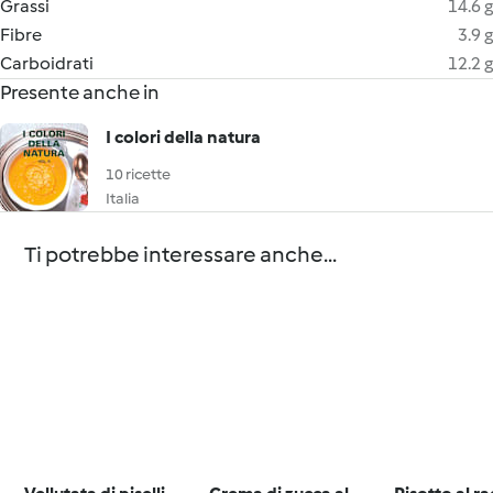
Grassi
14.6 g
Fibre
3.9 g
Carboidrati
12.2 g
Presente anche in
I colori della natura
10 ricette
Italia
Ti potrebbe interessare anche...