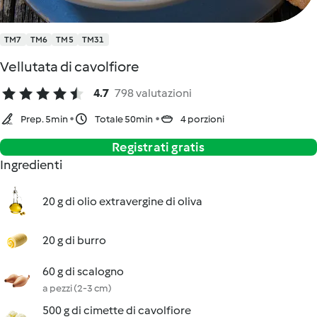
TM7
TM6
TM5
TM31
Vellutata di cavolfiore
4.7
798 valutazioni
Prep. 5min
Totale 50min
4 porzioni
Registrati gratis
Ingredienti
20 g di olio extravergine di oliva
20 g di burro
60 g di scalogno
a pezzi (2-3 cm)
500 g di cimette di cavolfiore