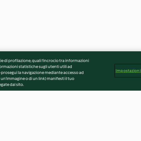
ie di profilazione, quali l’incrocio tra informazioni
ormazioni statistiche sugli utenti utili ad
Impostazioni
 Se prosegui la navigazione mediante accesso ad
 un'immagine o di un link) manifesti il tuo
gate dal sito.
nero
Muffin ai pomodori secchi ed
Schiacciatina zu
Emmental