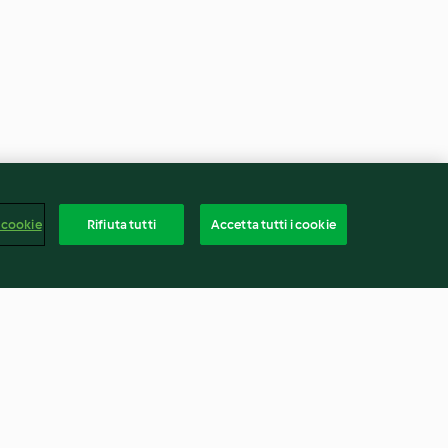
 cookie
Rifiuta tutti
Accetta tutti i cookie
cca e carote
Girelle di sfoglia con crema di
zucca e speck