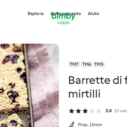
Esplora
Abbonamento
Aiuto
TM7
TM6
TM5
Barrette di 
mirtilli
3.0
25 val
Prep. 10min