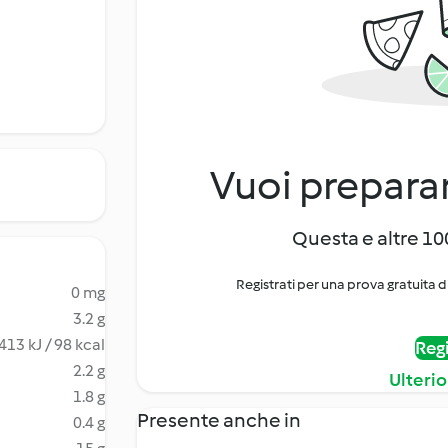
Vuoi preparar
Questa e altre 100
Registrati per una prova gratuita d
0 mg
3.2 g
413 kJ / 98 kcal
Regi
2.2 g
Ulterio
1.8 g
Presente anche in
0.4 g