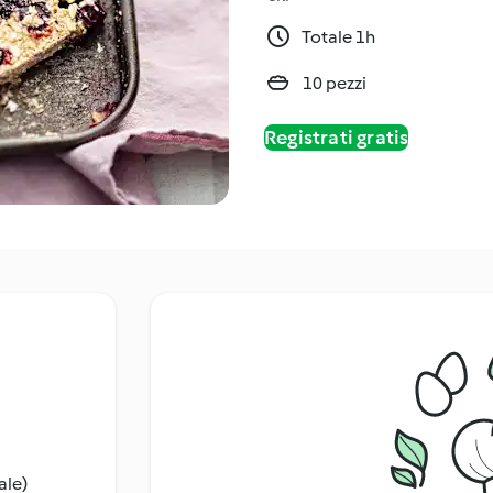
Totale 1h
10 pezzi
Registrati gratis
ale)