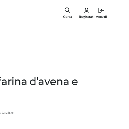
Vai
al
Cerca
Registrati
Accedi
contenut
principal
farina d'avena e
utazioni