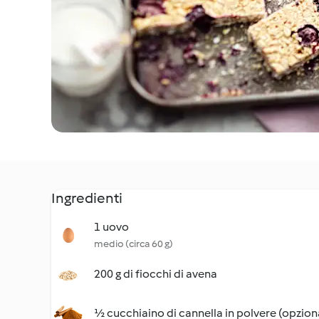
Ingredienti
1 uovo
medio (circa 60 g)
200 g di fiocchi di avena
½ cucchiaino di cannella in polvere (opzion