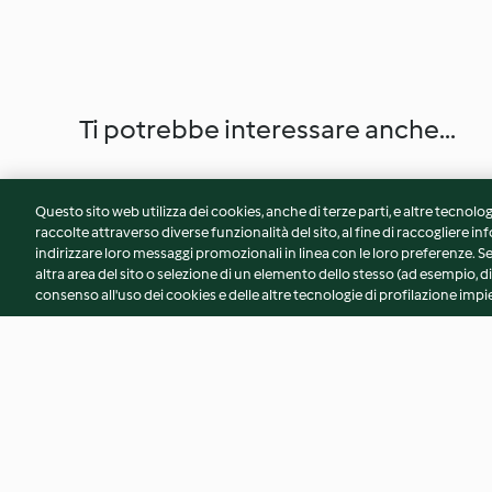
Ti potrebbe interessare anche...
Questo sito web utilizza dei cookies, anche di terze parti, e altre tecnolog
raccolte attraverso diverse funzionalità del sito, al fine di raccogliere inf
indirizzare loro messaggi promozionali in linea con le loro preferenze.
altra area del sito o selezione di un elemento dello stesso (ad esempio, di
consenso all'uso dei cookies e delle altre tecnologie di profilazione impie
Gnocchi di broccoli
Frittelle di cavolo 