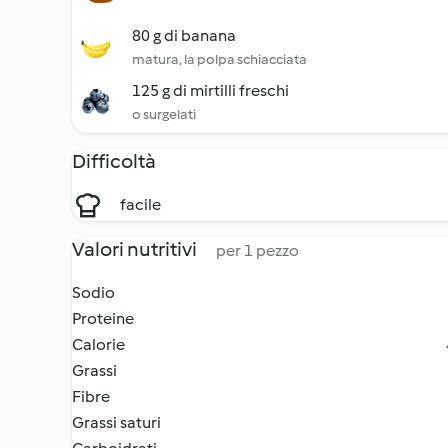
80 g di banana
matura, la polpa schiacciata
125 g di mirtilli freschi
o surgelati
Difficoltà
facile
Valori nutritivi
per 1 pezzo
Sodio
Proteine
Calorie
Grassi
Fibre
Grassi saturi