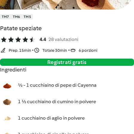
TM7
TM6
TM5
Patate speziate
4.4
28 valutazioni
Prep. 15min
Totale 30min
6 porzioni
Registrati gratis
Ingredienti
½ - 1 cucchiaino di pepe di Cayenna
1 ½ cucchiaino di cumino in polvere
1 cucchiaino di aglio in polvere