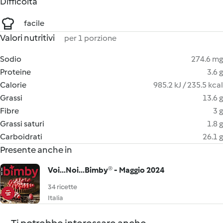
Difficoltà
facile
Valori nutritivi
per 1 porzione
Sodio
274.6 mg
Proteine
3.6 g
Calorie
985.2 kJ / 235.5 kcal
Grassi
13.6 g
Fibre
3 g
Grassi saturi
1.8 g
Carboidrati
26.1 g
Presente anche in
Voi...Noi...Bimby® - Maggio 2024
34 ricette
Italia