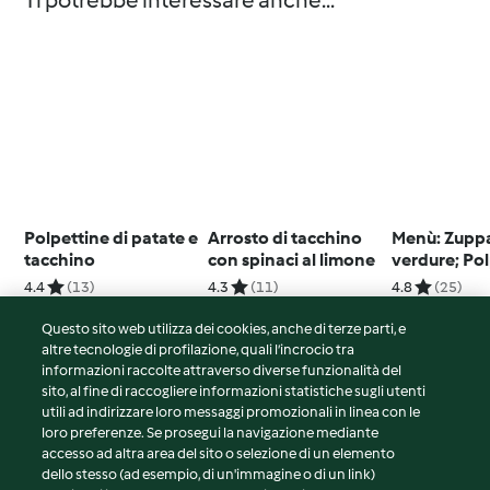
Ti potrebbe interessare anche...
Polpettine di patate e
Arrosto di tacchino
Menù: Zuppa
tacchino
con spinaci al limone
verdure; Pol
cavoletti di 
4.4
(13)
4.3
(11)
4.8
(25)
Questo sito web utilizza dei cookies, anche di terze parti, e
altre tecnologie di profilazione, quali l’incrocio tra
informazioni raccolte attraverso diverse funzionalità del
sito, al fine di raccogliere informazioni statistiche sugli utenti
© Copyright 2026
utili ad indirizzare loro messaggi promozionali in linea con le
loro preferenze. Se prosegui la navigazione mediante
Termini del servizio
accesso ad altra area del sito o selezione di un elemento
Informativa sulla privacy
dello stesso (ad esempio, di un'immagine o di un link)