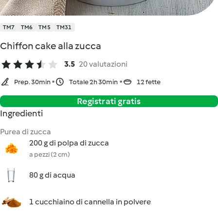
TM7
TM6
TM5
TM31
Chiffon cake alla zucca
3.5
20 valutazioni
Prep. 30min
Totale 2h 30min
12 fette
Registrati gratis
Ingredienti
Purea di zucca
200 g di polpa di zucca
a pezzi (2 cm)
80 g di acqua
1 cucchiaino di cannella in polvere