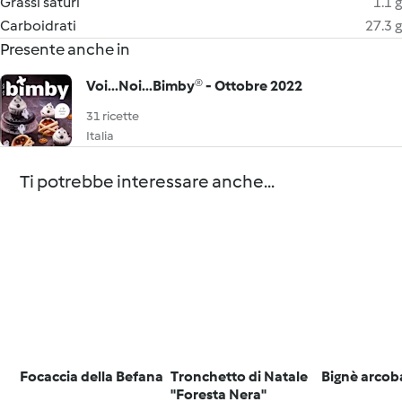
Grassi saturi
1.1 g
Carboidrati
27.3 g
Presente anche in
Voi...Noi...Bimby® - Ottobre 2022
31 ricette
Italia
Ti potrebbe interessare anche...
Focaccia della Befana
Tronchetto di Natale
Bignè arcob
"Foresta Nera"