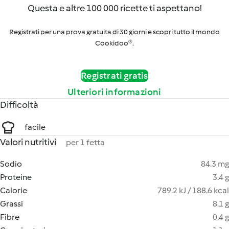
Questa e altre 100 000 ricette ti aspettano!
Registrati per una prova gratuita di 30 giorni e scopri tutto il mondo
Cookidoo®.
Registrati gratis
Ulteriori informazioni
Difficoltà
facile
Valori nutritivi
per 1 fetta
Sodio
84.3 mg
Proteine
3.4 g
Calorie
789.2 kJ / 188.6 kcal
Grassi
8.1 g
Fibre
0.4 g