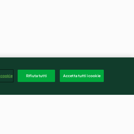
 cookie
Rifiuta tutti
Accetta tutti i cookie
a e pere in
Grissini al formaggio con pesto