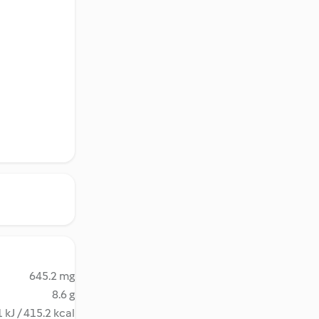
645.2 mg
8.6 g
 kJ / 415.2 kcal