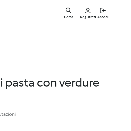
Vai
al
Cerca
Registrati
Accedi
contenut
principal
i pasta con verdure
utazioni