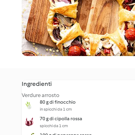
Ingredienti
Verdure arrosto
80 g di finocchio
in spicchi da 1 cm
70 g di cipolla rossa
spicchi da 1 cm