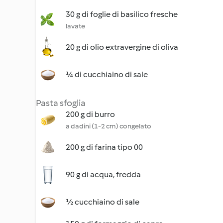
30 g di foglie di basilico fresche
lavate
20 g di olio extravergine di oliva
¼ di cucchiaino di sale
Pasta sfoglia
200 g di burro
a dadini (1-2 cm) congelato
200 g di farina tipo 00
90 g di acqua, fredda
½ cucchiaino di sale