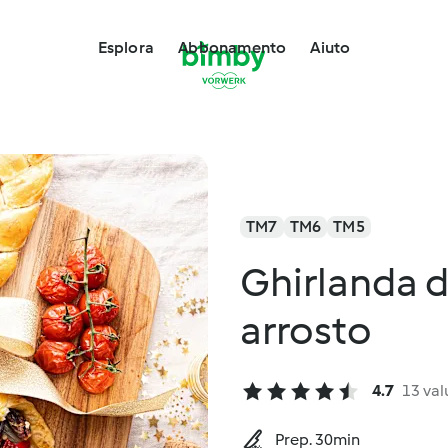
Esplora
Abbonamento
Aiuto
TM7
TM6
TM5
Ghirlanda d
arrosto
4.7
13 val
Prep. 30min