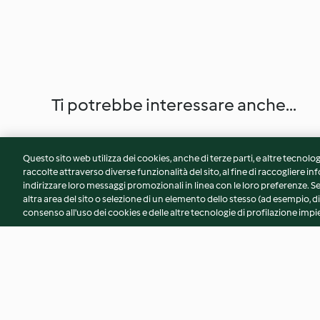
Ti potrebbe interessare anche...
Questo sito web utilizza dei cookies, anche di terze parti, e altre tecnolog
raccolte attraverso diverse funzionalità del sito, al fine di raccogliere inf
indirizzare loro messaggi promozionali in linea con le loro preferenze.
altra area del sito o selezione di un elemento dello stesso (ad esempio, di
consenso all'uso dei cookies e delle altre tecnologie di profilazione impie
Crostata salata multicolore
Cuori di speck e noc