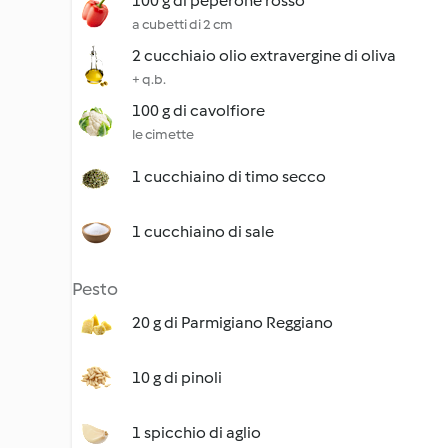
100 g di peperone rosso
a cubetti di 2 cm
2 cucchiaio olio extravergine di oliva
+ q.b.
100 g di cavolfiore
le cimette
1 cucchiaino di timo secco
1 cucchiaino di sale
Pesto
20 g di Parmigiano Reggiano
10 g di pinoli
1 spicchio di aglio