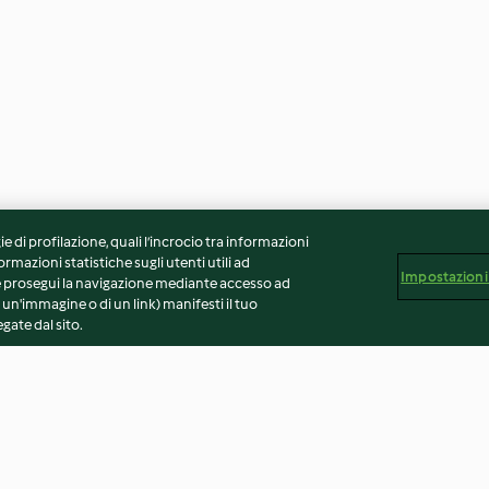
ie di profilazione, quali l’incrocio tra informazioni
ormazioni statistiche sugli utenti utili ad
Impostazioni
 Se prosegui la navigazione mediante accesso ad
 un'immagine o di un link) manifesti il tuo
gate dal sito.
i al forno
Torta di tacchino
Caramelle ricott