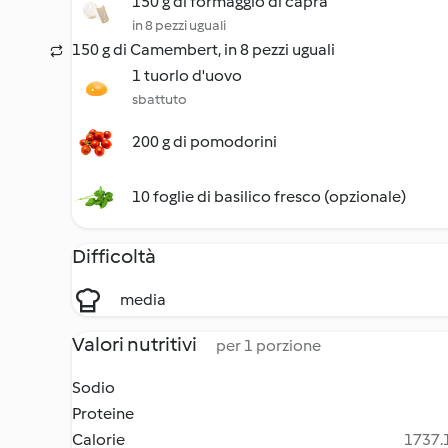
150 g di formaggio di capra
in 8 pezzi uguali
150 g di Camembert, in 8 pezzi uguali
1 tuorlo d'uovo
sbattuto
200 g di pomodorini
10 foglie di basilico fresco (opzionale)
Difficoltà
media
Valori nutritivi
per 1 porzione
Sodio
Proteine
Calorie
1737.1