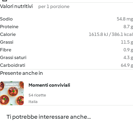
Valori nutritivi
per 1 porzione
Sodio
54.8 mg
Proteine
8.7 g
Calorie
1615.8 kJ / 386.1 kcal
Grassi
11.5 g
Fibre
0.9 g
Grassi saturi
4.3 g
Carboidrati
64.9 g
Presente anche in
Momenti conviviali
54 ricette
Italia
Ti potrebbe interessare anche...