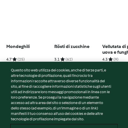
Mondeghili
Rösti di zucchine
Vellutata di
uova e fung
Friend)
4.7
(25)
3.1
(62)
4.3
(9)
Questo sito web utilizza dei cookies, anche di terze parti, e
altre tecnologie di profilazione, quali l’incrocio tra
informazioni raccolte attraverso diverse funzionalità del
sito, al fine di raccogliere informazioni statistiche sugli utenti
© Copyright 2026
utili ad indirizzare loro messaggi promozionali in linea con le
loro preferenze. Se prosegui la navigazione mediante
Termini del servizio
accesso ad altra area del sito o selezione di un elemento
Informativa sulla privacy
dello stesso (ad esempio, di un'immagine o di un link)
Avvertenze generali
manifesti il tuo consenso all'uso dei cookies e delle altre
tecnologie di profilazione impiegate dal sito.
Note legali