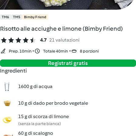
TM6
TM5
Bimby Friend
Risotto alle acciughe e limone (Bimby Friend)
4.7
21 valutazioni
Prep. 10min
Totale 40min
8 porzioni
Registrati gratis
Ingredienti
1600 g di acqua
10 g di dado per brodo vegetale
15 g di scorza di limone
(senza la parte bianca)
60 g di scalogno