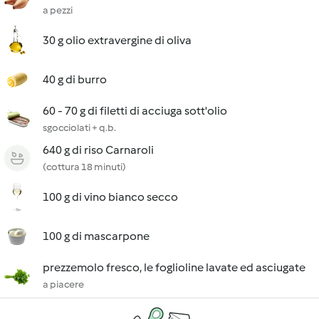
a pezzi
30 g olio extravergine di oliva
40 g di burro
60 - 70 g di filetti di acciuga sott'olio
sgocciolati + q.b.
640 g di riso Carnaroli
(cottura 18 minuti)
100 g di vino bianco secco
100 g di mascarpone
prezzemolo fresco, le foglioline lavate ed asciugate
a piacere