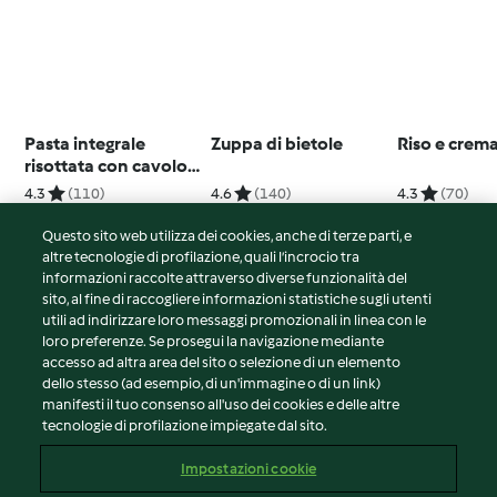
Pasta integrale
Zuppa di bietole
Riso e crema
risottata con cavolo
romano
4.3
(110)
4.6
(140)
4.3
(70)
Questo sito web utilizza dei cookies, anche di terze parti, e
altre tecnologie di profilazione, quali l’incrocio tra
informazioni raccolte attraverso diverse funzionalità del
sito, al fine di raccogliere informazioni statistiche sugli utenti
© Copyright 2026
utili ad indirizzare loro messaggi promozionali in linea con le
loro preferenze. Se prosegui la navigazione mediante
Termini del servizio
accesso ad altra area del sito o selezione di un elemento
Informativa sulla privacy
dello stesso (ad esempio, di un'immagine o di un link)
Avvertenze generali
manifesti il tuo consenso all'uso dei cookies e delle altre
tecnologie di profilazione impiegate dal sito.
Note legali
Cookie
Impostazioni cookie
Contenuto del rapporto