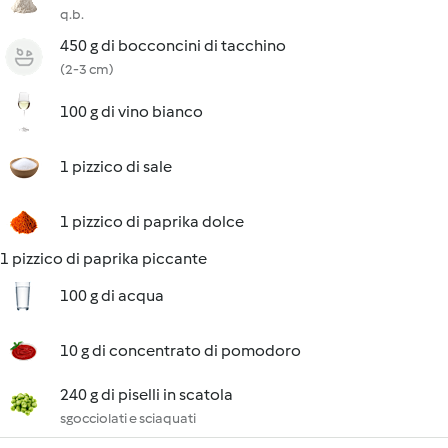
q.b.
450 g di bocconcini di tacchino
(2-3 cm)
100 g di vino bianco
1 pizzico di sale
1 pizzico di paprika dolce
1 pizzico di paprika piccante
100 g di acqua
10 g di concentrato di pomodoro
240 g di piselli in scatola
sgocciolati e sciaquati