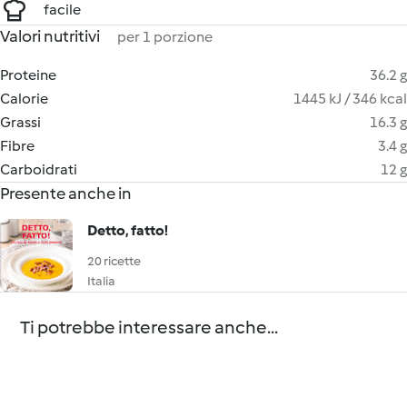
facile
Valori nutritivi
per 1 porzione
Proteine
36.2 g
Calorie
1445 kJ / 346 kcal
Grassi
16.3 g
Fibre
3.4 g
Carboidrati
12 g
Presente anche in
Detto, fatto!
20 ricette
Italia
Ti potrebbe interessare anche...