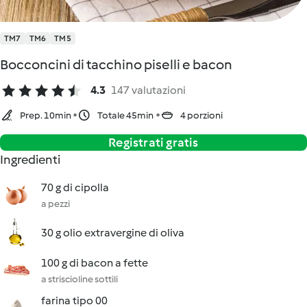
TM7
TM6
TM5
Bocconcini di tacchino piselli e bacon
4.3
147 valutazioni
Prep. 10min
Totale 45min
4 porzioni
Registrati gratis
Ingredienti
70 g di cipolla
a pezzi
30 g olio extravergine di oliva
100 g di bacon a fette
a striscioline sottili
farina tipo 00