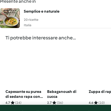
Presente anche in
Semplice e naturale
20 ricette
Italia
Ti potrebbe interessare anche...
Capesante su purea
Babaganoush di
Zuppa di ra
di sedano rapa con
zucca
verza croccante
4.7
(24)
2.7
(36)
4.6
(10)