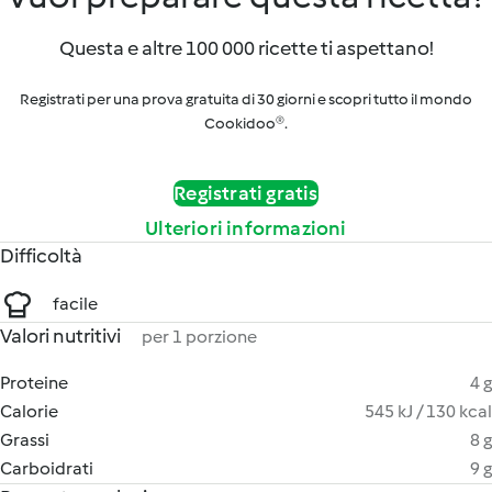
Questa e altre 100 000 ricette ti aspettano!
Registrati per una prova gratuita di 30 giorni e scopri tutto il mondo
Cookidoo®.
Registrati gratis
Ulteriori informazioni
Difficoltà
facile
Valori nutritivi
per 1 porzione
Proteine
4 g
Calorie
545 kJ / 130 kcal
Grassi
8 g
Carboidrati
9 g