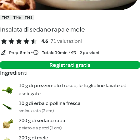
TM7
TM6
TM5
Insalata di sedano rapa e mele
4.6
71 valutazioni
Prep. 5min
Totale 10min
2 porzioni
Registrati gratis
Ingredienti
10 g di prezzemolo fresco, le foglioline lavate ed
asciugate
10 g di erba cipollina fresca
sminuzzata (3 cm)
200 g di sedano rapa
pelato e a pezzi (3 cm)
200 g di mele