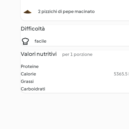
2 pizzichi di pepe macinato
Difficoltà
facile
Valori nutritivi
per 1 porzione
Proteine
Calorie
5365.5 
Grassi
Carboidrati