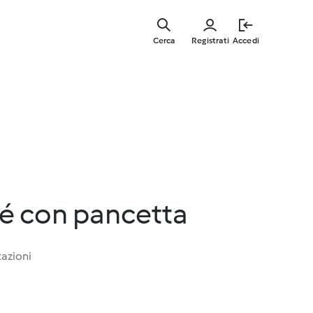
Vai
al
Cerca
Registrati
Accedi
contenut
principal
bé con pancetta
tazioni