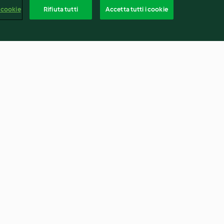
 cookie
Rifiuta tutti
Accetta tutti i cookie
coulis di
Crema Thermomix®
4.1
(9)
Italia
rapporto
Recesso dal contratto