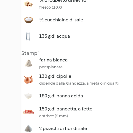
¼ di cubetto di lievito
fresco (10 g)
½ cucchiaino di sale
135 g di acqua
Stampi
farina bianca
per spianare
130 g di cipolle
dipende dalla grandezza, a metà o in quarti
180 g di panna acida
150 g di pancetta, a fette
a strisce (5 mm)
2 pizzichi di fior di sale