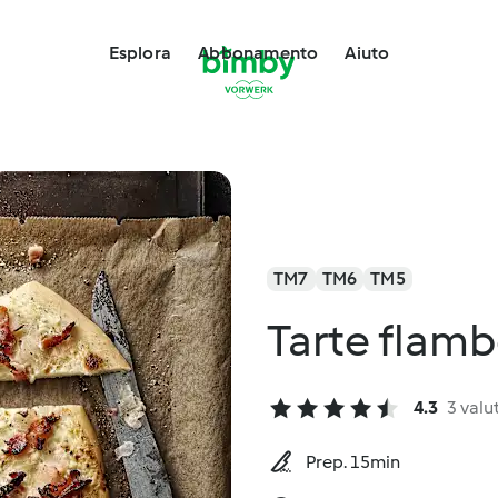
Esplora
Abbonamento
Aiuto
TM7
TM6
TM5
Tarte flam
4.3
3 valu
Prep. 15min