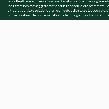
raccolte attraverso diverse funzionalità del sito, al fine di raccogliere inf
indirizzare loro messaggi promozionali in linea con le loro preferenze.
altra area del sito o selezione di un elemento dello stesso (ad esempio, di
consenso all'uso dei cookies e delle altre tecnologie di profilazione impie
Salse 4 in 1 per fondue
Spätzle alla grigio
chinoise
5.0
(1)
Nessuna valutazione
© Copyright 2026
Termini del servizio
Informativa sulla privacy
A