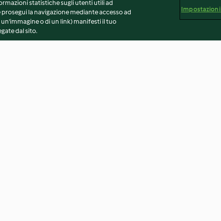
ormazioni statistiche sugli utenti utili ad
Impostazioni
 Se prosegui la navigazione mediante accesso ad
 un'immagine o di un link) manifesti il tuo
gate dal sito.
nese
Crostata di mele
Panna cotta con 
mango
2.8
(5)
3.4
(5)
vvertenze generali
Note legali
Cookie
Contenuto del 