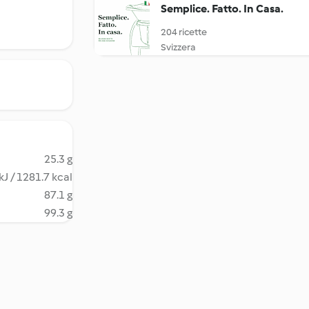
Semplice. Fatto. In Casa.
204 ricette
Svizzera
25.3 g
kJ / 1281.7 kcal
87.1 g
99.3 g