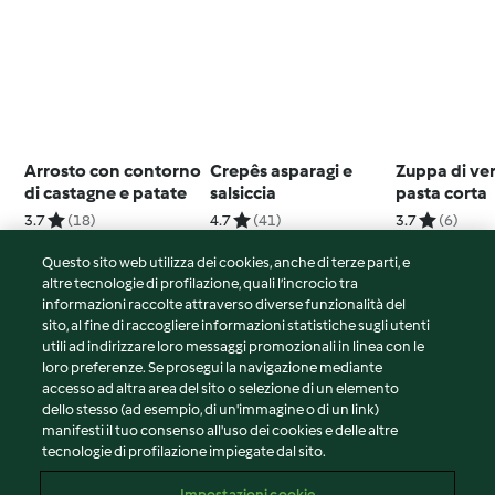
Arrosto con contorno
Crepês asparagi e
Zuppa di ve
di castagne e patate
salsiccia
pasta corta
3.7
(18)
4.7
(41)
3.7
(6)
Questo sito web utilizza dei cookies, anche di terze parti, e
altre tecnologie di profilazione, quali l’incrocio tra
informazioni raccolte attraverso diverse funzionalità del
sito, al fine di raccogliere informazioni statistiche sugli utenti
© Copyright 2026
utili ad indirizzare loro messaggi promozionali in linea con le
loro preferenze. Se prosegui la navigazione mediante
Termini del servizio
accesso ad altra area del sito o selezione di un elemento
Informativa sulla privacy
dello stesso (ad esempio, di un'immagine o di un link)
Avvertenze generali
manifesti il tuo consenso all'uso dei cookies e delle altre
tecnologie di profilazione impiegate dal sito.
Note legali
Cookie
Impostazioni cookie