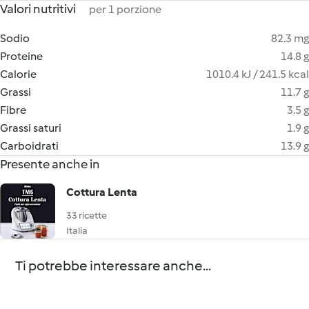
Valori nutritivi
per 1 porzione
Sodio
82.3 mg
Proteine
14.8 g
Calorie
1010.4 kJ / 241.5 kcal
Grassi
11.7 g
Fibre
3.5 g
Grassi saturi
1.9 g
Carboidrati
13.9 g
Presente anche in
Cottura Lenta
33 ricette
Italia
Ti potrebbe interessare anche...