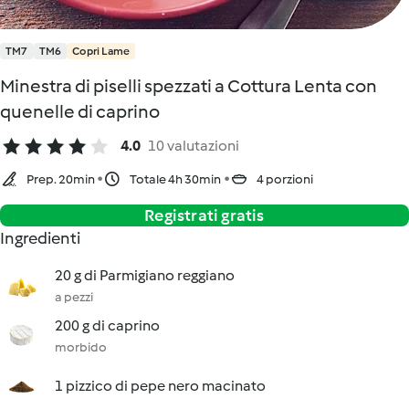
TM7
TM6
Copri Lame
Minestra di piselli spezzati a Cottura Lenta con
quenelle di caprino
4.0
10 valutazioni
Prep. 20min
Totale 4h 30min
4 porzioni
Registrati gratis
Ingredienti
20 g di Parmigiano reggiano
a pezzi
200 g di caprino
morbido
1 pizzico di pepe nero macinato