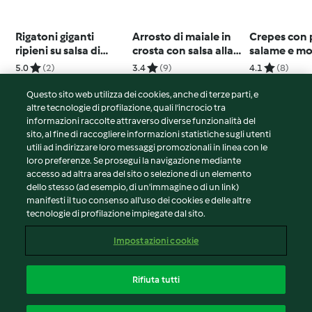
Rigatoni giganti
Arrosto di maiale in
Crepes con 
ripieni su salsa di
crosta con salsa alla
salame e mo
pomodoro
birra
5.0
(2)
3.4
(9)
4.1
(8)
Questo sito web utilizza dei cookies, anche di terze parti, e
altre tecnologie di profilazione, quali l’incrocio tra
informazioni raccolte attraverso diverse funzionalità del
sito, al fine di raccogliere informazioni statistiche sugli utenti
© Copyright 2026
utili ad indirizzare loro messaggi promozionali in linea con le
loro preferenze. Se prosegui la navigazione mediante
Termini del servizio
accesso ad altra area del sito o selezione di un elemento
Informativa sulla privacy
dello stesso (ad esempio, di un'immagine o di un link)
Avvertenze generali
manifesti il tuo consenso all'uso dei cookies e delle altre
tecnologie di profilazione impiegate dal sito.
Note legali
Cookie
Impostazioni cookie
Contenuto del rapporto
Recesso dal contratto
Rifiuta tutti
Dichiarazione di accessibilità