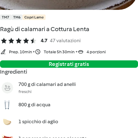
TM7
TM6
Copri Lame
Ragù di calamari a Cottura Lenta
4.7
47 valutazioni
Prep. 10min
Totale 5h 30min
4 porzioni
Registrati gratis
Ingredienti
700 g di calamari ad anelli
freschi
800 g di acqua
1 spicchio di aglio