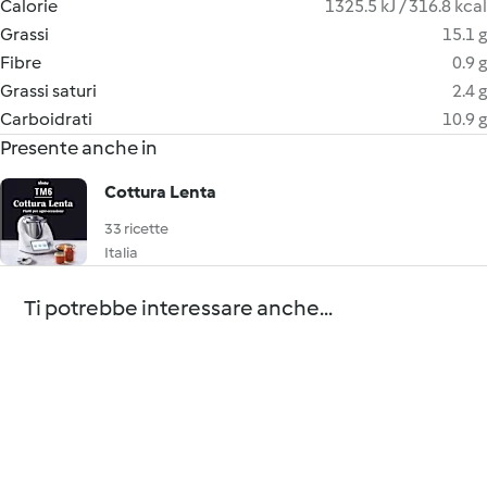
Calorie
1325.5 kJ / 316.8 kcal
Grassi
15.1 g
Fibre
0.9 g
Grassi saturi
2.4 g
Carboidrati
10.9 g
Presente anche in
Cottura Lenta
33 ricette
Italia
Ti potrebbe interessare anche...