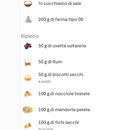
½ cucchiaino di sale
200 g di farina tipo 00
Ripieno
30 g di uvetta sultanina
50 g di Rum
50 g di biscotti secchi
a pezzi
100 g di nocciole tostate
100 g di mandorle pelate
100 g di fichi secchi
in quarti