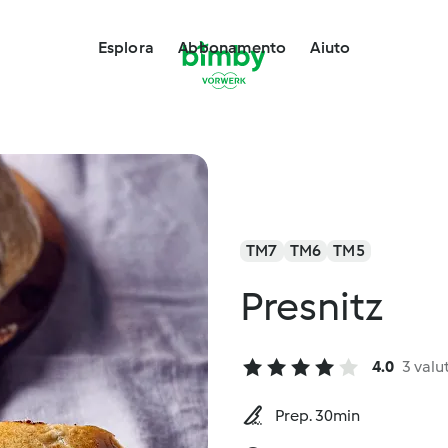
Esplora
Abbonamento
Aiuto
TM7
TM6
TM5
Presnitz
4.0
3 valu
Prep. 30min