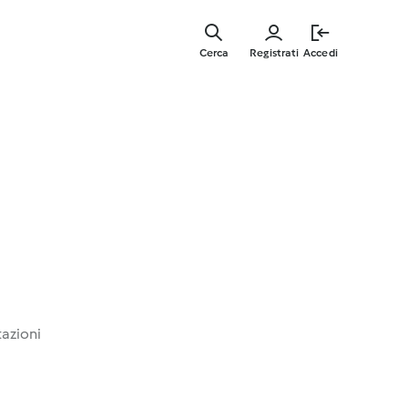
Vai
al
Cerca
Registrati
Accedi
contenut
principal
tazioni