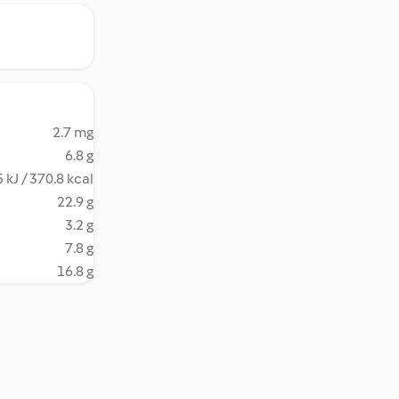
2.7 mg
6.8 g
 kJ / 370.8 kcal
22.9 g
3.2 g
7.8 g
16.8 g