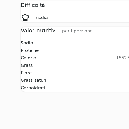
Difficoltà
media
Valori nutritivi
per 1 porzione
Sodio
Proteine
Calorie
1552.5
Grassi
Fibre
Grassi saturi
Carboidrati