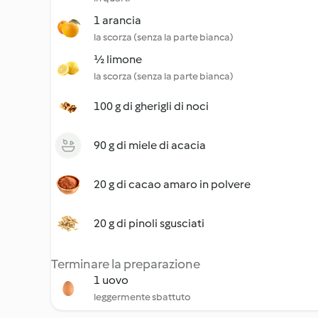
1 arancia
la scorza (senza la parte bianca)
½ limone
la scorza (senza la parte bianca)
100 g di gherigli di noci
90 g di miele di acacia
20 g di cacao amaro in polvere
20 g di pinoli sgusciati
Terminare la preparazione
1 uovo
leggermente sbattuto