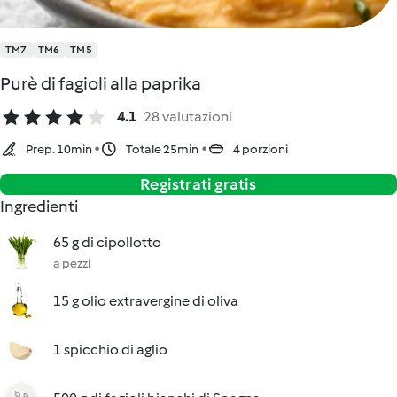
TM7
TM6
TM5
Purè di fagioli alla paprika
4.1
28 valutazioni
Prep. 10min
Totale 25min
4 porzioni
Registrati gratis
Ingredienti
65 g di cipollotto
a pezzi
15 g olio extravergine di oliva
1 spicchio di aglio