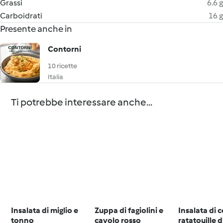
Grassi
6.6 g
Carboidrati
16 g
Presente anche in
Contorni
10 ricette
Italia
Ti potrebbe interessare anche...
Insalata di miglio e
Zuppa di fagiolini e
Insalata di 
tonno
cavolo rosso
ratatouille 