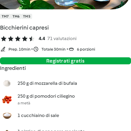
TM7
TM6
TM5
Bicchierini capresi
4.4
71 valutazioni
Prep. 10min
Totale 30min
6 porzioni
Registrati gratis
Ingredienti
250 g di mozzarella di bufala
250 g di pomodori ciliegino
a metà
1 cucchiaino di sale