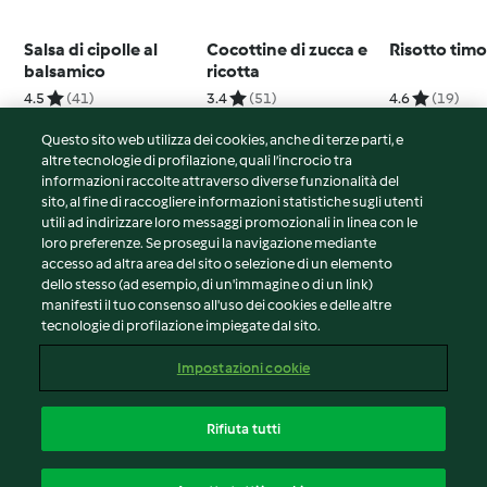
Salsa di cipolle al
Cocottine di zucca e
Risotto tim
balsamico
ricotta
4.5
(41)
3.4
(51)
4.6
(19)
Questo sito web utilizza dei cookies, anche di terze parti, e
altre tecnologie di profilazione, quali l’incrocio tra
informazioni raccolte attraverso diverse funzionalità del
sito, al fine di raccogliere informazioni statistiche sugli utenti
© Copyright 2026
utili ad indirizzare loro messaggi promozionali in linea con le
loro preferenze. Se prosegui la navigazione mediante
Termini del servizio
accesso ad altra area del sito o selezione di un elemento
Informativa sulla privacy
dello stesso (ad esempio, di un'immagine o di un link)
Avvertenze generali
manifesti il tuo consenso all'uso dei cookies e delle altre
tecnologie di profilazione impiegate dal sito.
Note legali
Cookie
Impostazioni cookie
Contenuto del rapporto
Recesso dal contratto
Rifiuta tutti
Dichiarazione di accessibilità