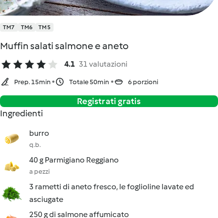
TM7
TM6
TM5
Muffin salati salmone e aneto
4.1
31 valutazioni
Prep. 15min
Totale 50min
6 porzioni
Registrati gratis
Ingredienti
burro
q.b.
40 g Parmigiano Reggiano
a pezzi
3 rametti di aneto fresco, le foglioline lavate ed
asciugate
250 g di salmone affumicato