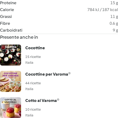
Proteine
15 g
Calorie
784 kJ / 187 kcal
Grassi
11 g
Fibre
0.6 g
Carboidrati
9 g
Presente anche in
Cocottine
25 ricette
Italia
Cocottine per Varoma®
44 ricette
Italia
Cotto al Varoma®
10 ricette
Italia