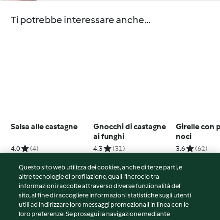
Ti potrebbe interessare anche...
Salsa alle castagne
Gnocchi di castagne
Girelle con 
ai funghi
noci
4.0
(4)
4.3
(31)
3.6
(62)
Questo sito web utilizza dei cookies, anche di terze parti, e
altre tecnologie di profilazione, quali l’incrocio tra
informazioni raccolte attraverso diverse funzionalità del
sito, al fine di raccogliere informazioni statistiche sugli utenti
© Copyright 2026
utili ad indirizzare loro messaggi promozionali in linea con le
loro preferenze. Se prosegui la navigazione mediante
Termini del servizio