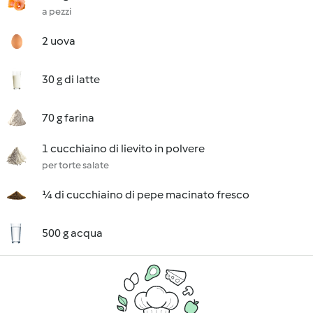
a pezzi
2 uova
30 g di latte
70 g farina
1 cucchiaino di lievito in polvere
per torte salate
¼ di cucchiaino di pepe macinato fresco
500 g acqua