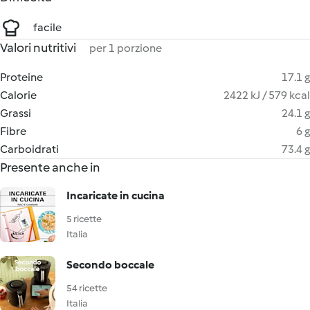
facile
Valori nutritivi
per 1 porzione
Proteine
17.1 g
Calorie
2422 kJ / 579 kcal
Grassi
24.1 g
Fibre
6 g
Carboidrati
73.4 g
Presente anche in
Incaricate in cucina
5 ricette
Italia
Secondo boccale
54 ricette
Italia