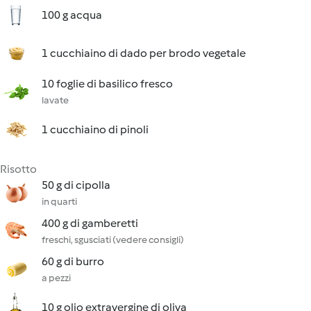
100 g acqua
1 cucchiaino di dado per brodo vegetale
10 foglie di basilico fresco
lavate
1 cucchiaino di pinoli
Risotto
50 g di cipolla
in quarti
400 g di gamberetti
freschi, sgusciati (vedere consigli)
60 g di burro
a pezzi
10 g olio extravergine di oliva