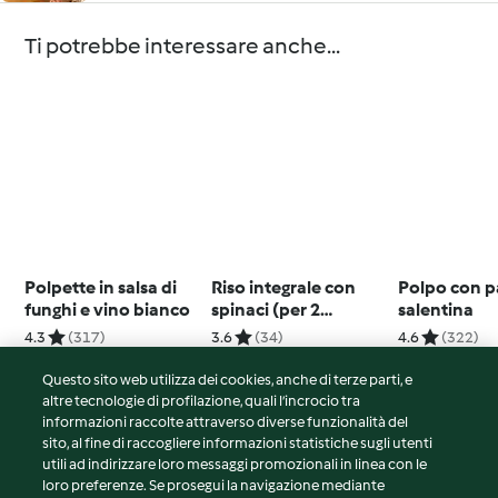
Ti potrebbe interessare anche...
Polpette in salsa di
Riso integrale con
Polpo con pa
funghi e vino bianco
spinaci (per 2
salentina
persone)
4.3
(317)
3.6
(34)
4.6
(322)
Questo sito web utilizza dei cookies, anche di terze parti, e
altre tecnologie di profilazione, quali l’incrocio tra
informazioni raccolte attraverso diverse funzionalità del
sito, al fine di raccogliere informazioni statistiche sugli utenti
© Copyright 2026
utili ad indirizzare loro messaggi promozionali in linea con le
loro preferenze. Se prosegui la navigazione mediante
Termini del servizio