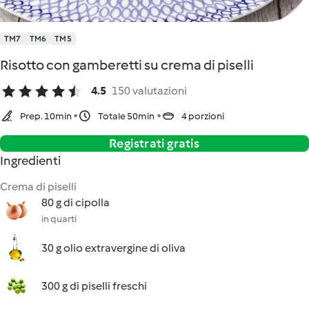
TM7
TM6
TM5
Risotto con gamberetti su crema di piselli
4.5
150 valutazioni
Prep. 10min
Totale 50min
4 porzioni
Registrati gratis
Ingredienti
Crema di piselli
80 g di cipolla
in quarti
30 g olio extravergine di oliva
300 g di piselli freschi