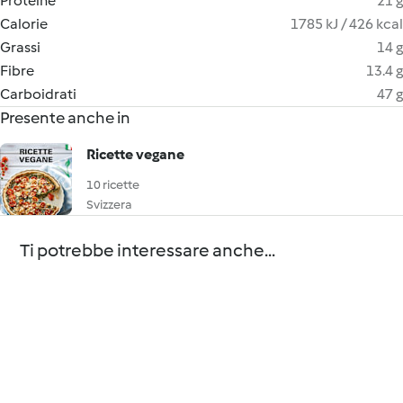
Proteine
21 g
Calorie
1785 kJ / 426 kcal
Grassi
14 g
Fibre
13.4 g
Carboidrati
47 g
Presente anche in
Ricette vegane
10 ricette
Svizzera
Ti potrebbe interessare anche...