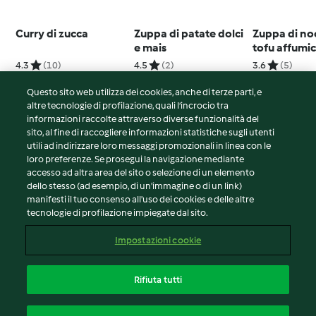
Curry di zucca
Zuppa di patate dolci
Zuppa di no
e mais
tofu affumic
spinaci e c
4.3
(10)
4.5
(2)
3.6
(5)
Questo sito web utilizza dei cookies, anche di terze parti, e
altre tecnologie di profilazione, quali l’incrocio tra
informazioni raccolte attraverso diverse funzionalità del
sito, al fine di raccogliere informazioni statistiche sugli utenti
© Copyright 2026
utili ad indirizzare loro messaggi promozionali in linea con le
loro preferenze. Se prosegui la navigazione mediante
Termini del servizio
accesso ad altra area del sito o selezione di un elemento
Informativa sulla privacy
dello stesso (ad esempio, di un'immagine o di un link)
Avvertenze generali
manifesti il tuo consenso all'uso dei cookies e delle altre
tecnologie di profilazione impiegate dal sito.
Note legali
Cookie
Impostazioni cookie
Contenuto del rapporto
Recesso dal contratto
Rifiuta tutti
Dichiarazione di accessibilità