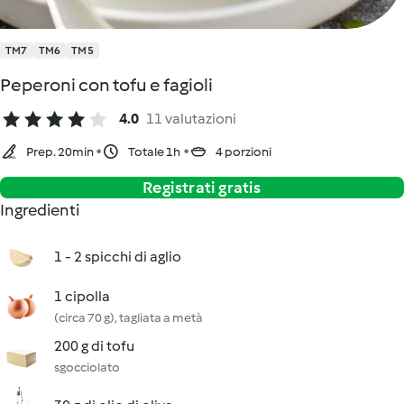
TM7
TM6
TM5
Peperoni con tofu e fagioli
4.0
11 valutazioni
Prep. 20min
Totale 1h
4 porzioni
Registrati gratis
Ingredienti
1 - 2 spicchi di aglio
1 cipolla
(circa 70 g), tagliata a metà
200 g di tofu
sgocciolato