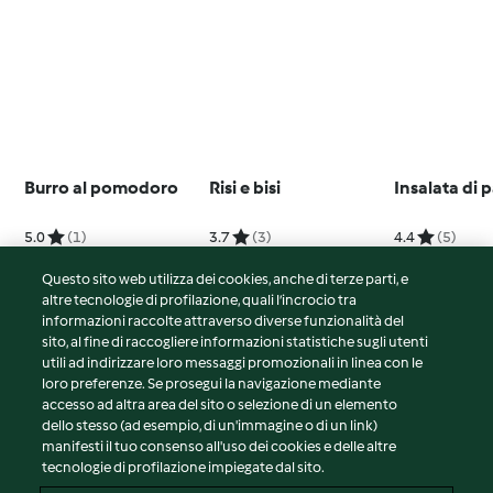
Burro al pomodoro
Risi e bisi
Insalata di 
5.0
(1)
3.7
(3)
4.4
(5)
Questo sito web utilizza dei cookies, anche di terze parti, e
altre tecnologie di profilazione, quali l’incrocio tra
informazioni raccolte attraverso diverse funzionalità del
sito, al fine di raccogliere informazioni statistiche sugli utenti
© Copyright 2026
utili ad indirizzare loro messaggi promozionali in linea con le
loro preferenze. Se prosegui la navigazione mediante
Termini del servizio
accesso ad altra area del sito o selezione di un elemento
Informativa sulla privacy
dello stesso (ad esempio, di un'immagine o di un link)
Avvertenze generali
manifesti il tuo consenso all'uso dei cookies e delle altre
tecnologie di profilazione impiegate dal sito.
Note legali