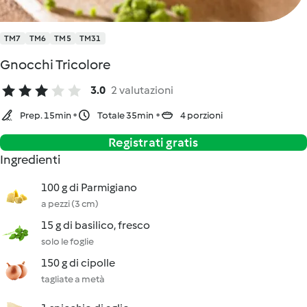
TM7
TM6
TM5
TM31
Gnocchi Tricolore
3.0
2 valutazioni
Prep. 15min
Totale 35min
4 porzioni
Registrati gratis
Ingredienti
100 g di Parmigiano
a pezzi (3 cm)
15 g di basilico, fresco
solo le foglie
150 g di cipolle
tagliate a metà