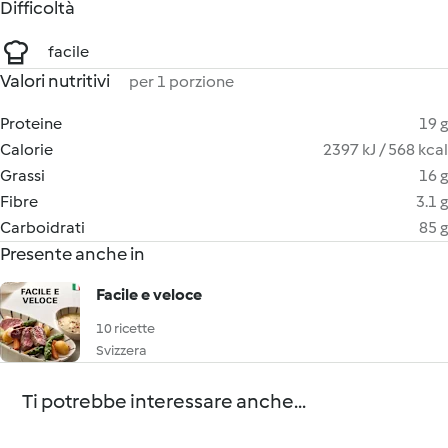
Difficoltà
facile
Valori nutritivi
per 1 porzione
Proteine
19 g
Calorie
2397 kJ / 568 kcal
Grassi
16 g
Fibre
3.1 g
Carboidrati
85 g
Presente anche in
Facile e veloce
10 ricette
Svizzera
Ti potrebbe interessare anche...