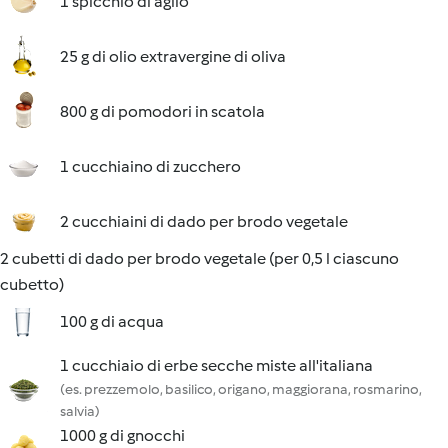
1 spicchio di aglio
25 g di olio extravergine di oliva
800 g di pomodori in scatola
1 cucchiaino di zucchero
2 cucchiaini di dado per brodo vegetale
2 cubetti di dado per brodo vegetale (per 0,5 l ciascuno
cubetto)
100 g di acqua
1 cucchiaio di erbe secche miste all'italiana
(es. prezzemolo, basilico, origano, maggiorana, rosmarino,
salvia)
1000 g di gnocchi