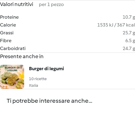
Valori nutritivi
per 1 pezzo
Proteine
10.7 g
Calorie
1535 kJ / 367 kcal
Grassi
25.7 g
Fibre
6.5 g
Carboidrati
24.7 g
Presente anche in
Burger di legumi
10 ricette
Italia
Ti potrebbe interessare anche...