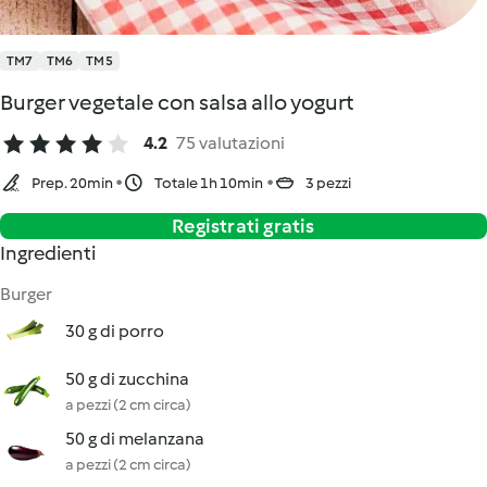
TM7
TM6
TM5
Burger vegetale con salsa allo yogurt
4.2
75 valutazioni
Prep. 20min
Totale 1h 10min
3 pezzi
Registrati gratis
Ingredienti
Burger
30 g di porro
50 g di zucchina
a pezzi (2 cm circa)
50 g di melanzana
a pezzi (2 cm circa)