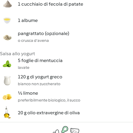
1 cucchiaio di fecola di patate
1 albume
pangrattato (opzionale)
o crusca d'avena
Salsa allo yogurt
5 foglie di mentuccia
lavate
120 g di yogurt greco
bianco non zuccherato
½ limone
preferibilmente biologico, il succo
20 g olio extravergine di oliva