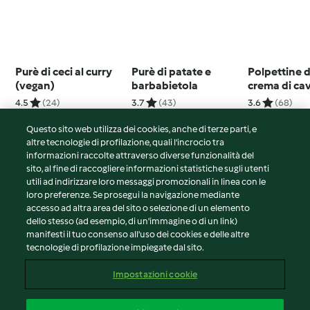
Purè di ceci al curry
Purè di patate e
Polpettine d
(vegan)
barbabietola
crema di cav
(per 2 pers
4.5
(24)
3.7
(43)
3.6
(68)
Questo sito web utilizza dei cookies, anche di terze parti, e
altre tecnologie di profilazione, quali l’incrocio tra
informazioni raccolte attraverso diverse funzionalità del
sito, al fine di raccogliere informazioni statistiche sugli utenti
© Copyright 2026
utili ad indirizzare loro messaggi promozionali in linea con le
loro preferenze. Se prosegui la navigazione mediante
Termini del servizio
accesso ad altra area del sito o selezione di un elemento
Informativa sulla privacy
dello stesso (ad esempio, di un'immagine o di un link)
Avvertenze generali
manifesti il tuo consenso all'uso dei cookies e delle altre
tecnologie di profilazione impiegate dal sito.
Note legali
Cookie
Impostazioni cookie
Contenuto del rapporto
Recesso dal contratto