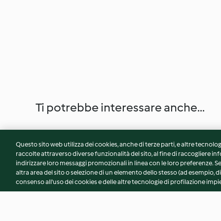
Ti potrebbe interessare anche...
Questo sito web utilizza dei cookies, anche di terze parti, e altre tecnolog
raccolte attraverso diverse funzionalità del sito, al fine di raccogliere inf
indirizzare loro messaggi promozionali in linea con le loro preferenze.
altra area del sito o selezione di un elemento dello stesso (ad esempio, di
consenso all'uso dei cookies e delle altre tecnologie di profilazione impie