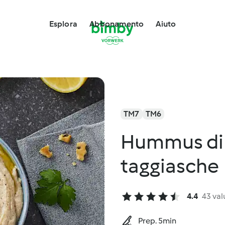
Esplora
Abbonamento
Aiuto
TM7
TM6
Hummus di c
taggiasche
4.4
43 val
Prep. 5min