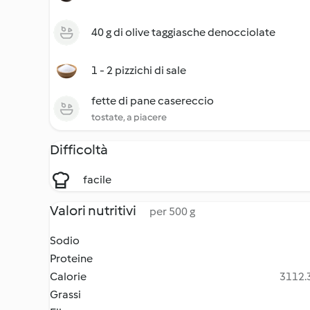
40 g di olive taggiasche denocciolate
1 - 2 pizzichi di sale
fette di pane casereccio
tostate, a piacere
Difficoltà
facile
Valori nutritivi
per 500 g
Sodio
Proteine
Calorie
3112.3
Grassi