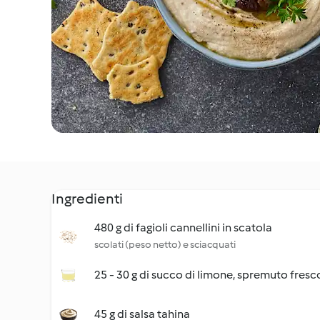
Ingredienti
480 g di fagioli cannellini in scatola
scolati (peso netto) e sciacquati
25 - 30 g di succo di limone, spremuto fresc
45 g di salsa tahina