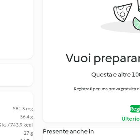
Vuoi preparar
Questa e altre 100
Registrati per una prova gratuita d
Regi
581.3 mg
36.4 g
Ulterio
 kJ / 743.9 kcal
Presente anche in
27 g