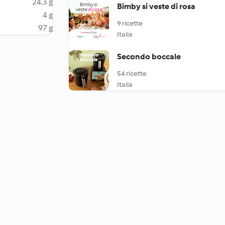
24.3 g
Bimby si veste di rosa
4 g
9 ricette
97 g
Italia
Secondo boccale
54 ricette
Italia