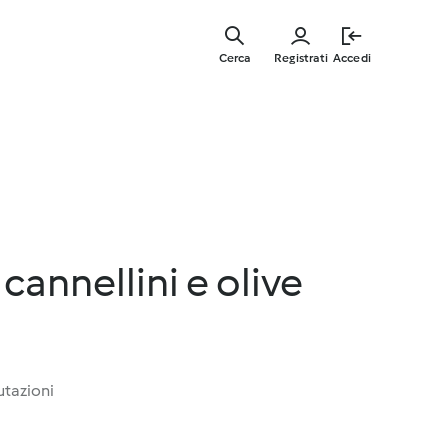
Vai
al
Cerca
Registrati
Accedi
contenut
principal
annellini e olive
utazioni