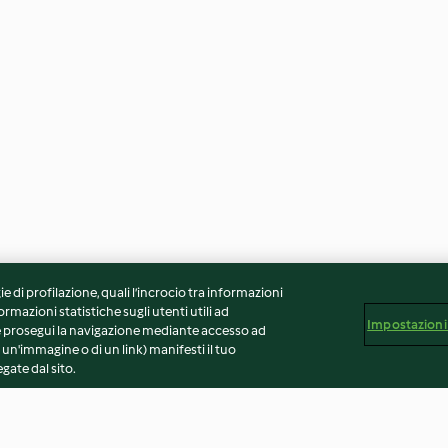
ie di profilazione, quali l’incrocio tra informazioni
ormazioni statistiche sugli utenti utili ad
Impostazioni
 Se prosegui la navigazione mediante accesso ad
 un'immagine o di un link) manifesti il tuo
gate dal sito.