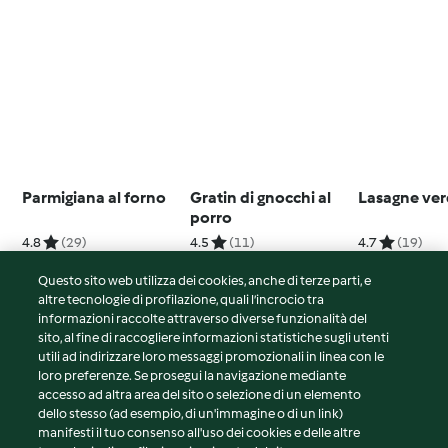
Parmigiana al forno
Gratin di gnocchi al
Lasagne ver
porro
4.8
(29)
4.5
(11)
4.7
(19)
Questo sito web utilizza dei cookies, anche di terze parti, e
altre tecnologie di profilazione, quali l’incrocio tra
informazioni raccolte attraverso diverse funzionalità del
sito, al fine di raccogliere informazioni statistiche sugli utenti
© Copyright 2026
utili ad indirizzare loro messaggi promozionali in linea con le
loro preferenze. Se prosegui la navigazione mediante
Termini del servizio
accesso ad altra area del sito o selezione di un elemento
Informativa sulla privacy
dello stesso (ad esempio, di un'immagine o di un link)
Avvertenze generali
manifesti il tuo consenso all'uso dei cookies e delle altre