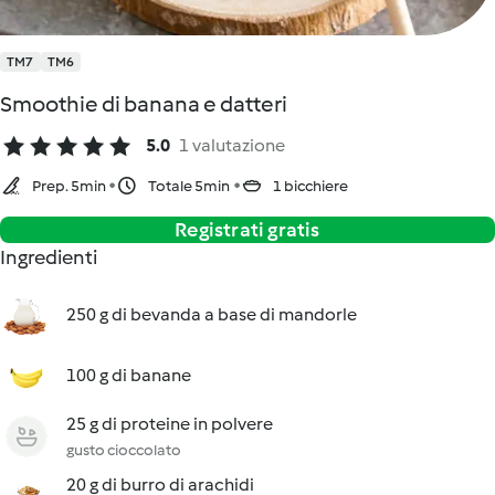
TM7
TM6
Smoothie di banana e datteri
5.0
1 valutazione
Prep. 5min
Totale 5min
1 bicchiere
Registrati gratis
Ingredienti
250 g di bevanda a base di mandorle
100 g di banane
25 g di proteine in polvere
gusto cioccolato
20 g di burro di arachidi