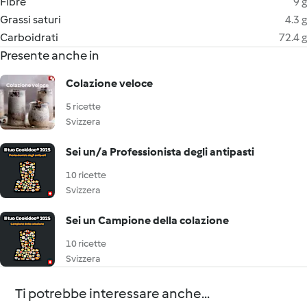
Fibre
9 g
Grassi saturi
4.3 g
Carboidrati
72.4 g
Presente anche in
Colazione veloce
5 ricette
Svizzera
Sei un/a Professionista degli antipasti
10 ricette
Svizzera
Sei un Campione della colazione
10 ricette
Svizzera
Ti potrebbe interessare anche...